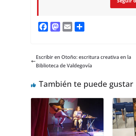
Seguir 
F
M
E
C
ac
as
m
o
e
to
ai
m
b
d
l
p
Escribir en Otoño: escritura creativa en la
o
o
ar
Biblioteca de Valdegovía
o
n
ti
También te puede gustar
k
r