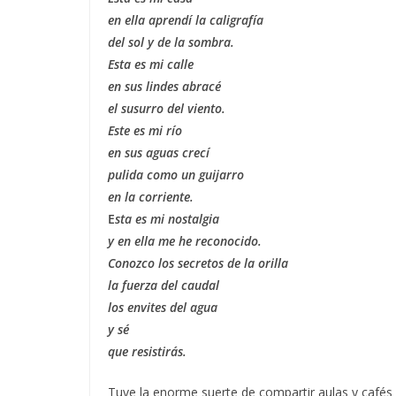
en ella aprendí la caligrafía
del sol y de la sombra.
Esta es mi calle
en sus lindes abracé
el susurro del viento.
Este es mi río
en sus aguas crecí
pulida como un guijarro
en la corriente.
E
sta es mi nostalgia
y en ella me he reconocido.
Conozco los secretos de la orilla
la fuerza del caudal
los envites del agua
y sé
que resistirás.
Tuve la enorme suerte de compartir aulas y cafés c