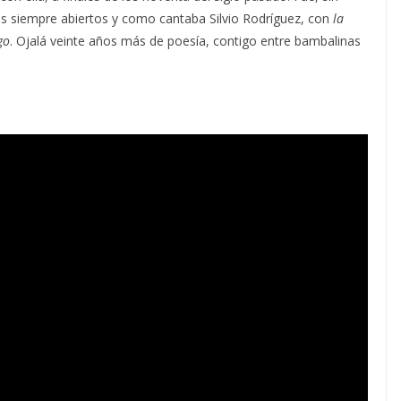
s siempre abiertos y como cantaba Silvio Rodríguez, con
la
go
. Ojalá veinte años más de poesía, contigo entre bambalinas