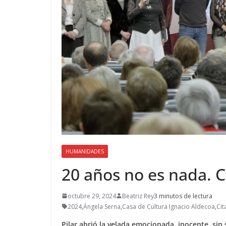
HUMANIDADES
20 años no es nada. C
octubre 29, 2024
Beatriz Rey
3 minutos de lectura
2024
,
Ángela Serna
,
Casa de Cultura Ignacio Aldecoa
,
Cit
Pilar abrió la velada emocionada, inocente, si