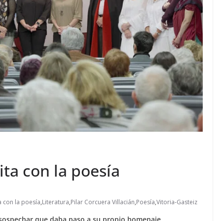
ita con la poesía
a con la poesía
,
Literatura
,
Pilar Corcuera Villacián
,
Poesía
,
Vitoria-Gasteiz
n sospechar que daba paso a su propio homenaje.