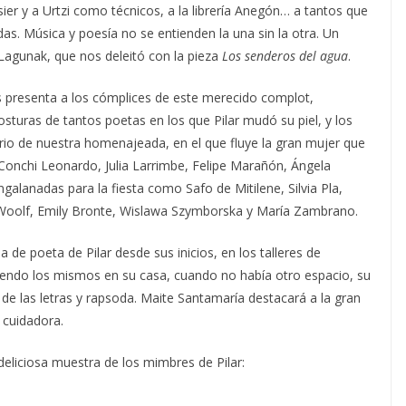
Asier y a Urtzi como técnicos, a la librería Anegón… a tantos que
as. Música y poesía no se entienden la una sin la otra. Un
 Lagunak, que nos deleitó con la pieza
Los senderos del agua
.
os presenta a los cómplices de este merecido complot,
sturas de tantos poetas en los que Pilar mudó su piel, y los
io de nuestra homenajeada, en el que fluye la gran mujer que
 Conchi Leonardo, Julia Larrimbe, Felipe Marañón, Ángela
ngalanadas para la fiesta como Safo de Mitilene, Silvia Pla,
a Woolf, Emily Bronte, Wislawa Szymborska y María Zambrano.
 de poeta de Pilar desde sus inicios, en los talleres de
iendo los mismos en su casa, cuando no había otro espacio, su
e las letras y rapsoda. Maite Santamaría destacará a la gran
 cuidadora.
eliciosa muestra de los mimbres de Pilar: