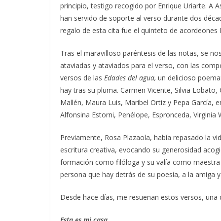
principio, testigo recogido por Enrique Uriarte. A 
han servido de soporte al verso durante dos décad
regalo de esta cita fue el quinteto de acordeones
Tras el maravilloso paréntesis de las notas, se n
ataviadas y ataviados para el verso, con las compo
versos de las
Edades del agua,
un delicioso poemar
hay tras su pluma. Carmen Vicente, Silvia Lobato,
Mallén, Maura Luis, Maribel Ortiz y Pepa García, e
Alfonsina Estorni, Penélope, Espronceda, Virgini
Previamente, Rosa Plazaola, había repasado la vida
escritura creativa, evocando su generosidad acog
formación como filóloga y su valía como maestra d
persona que hay detrás de su poesía, a la amiga y
Desde hace días, me resuenan estos versos, una d
Esta es mi casa