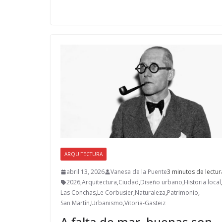
e
to
ai
m
b
d
l
p
o
o
ar
o
n
ti
k
r
ARQUITECTURA
abril 13, 2026
Vanesa de la Puente
3 minutos de lectur
2026
,
Arquitectura
,
Ciudad
,
Diseño urbano
,
Historia local
Las Conchas
,
Le Corbusier
,
Naturaleza
,
Patrimonio
,
San Martín
,
Urbanismo
,
Vitoria-Gasteiz
A falta de mar, buenas son