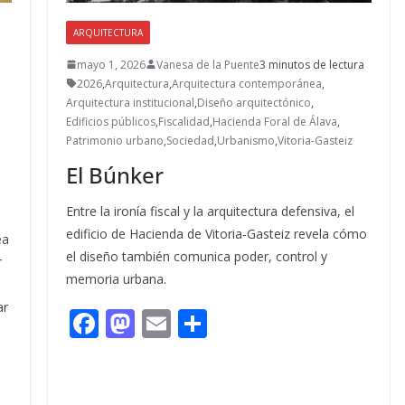
ARQUITECTURA
mayo 1, 2026
Vanesa de la Puente
3 minutos de lectura
2026
,
Arquitectura
,
Arquitectura contemporánea
,
Arquitectura institucional
,
Diseño arquitectónico
,
Edificios públicos
,
Fiscalidad
,
Hacienda Foral de Álava
,
Patrimonio urbano
,
Sociedad
,
Urbanismo
,
Vitoria-Gasteiz
El Búnker
Entre la ironía fiscal y la arquitectura defensiva, el
edificio de Hacienda de Vitoria-Gasteiz revela cómo
ea
el diseño también comunica poder, control y
r
memoria urbana.
ar
F
M
E
C
ac
as
m
o
e
to
ai
m