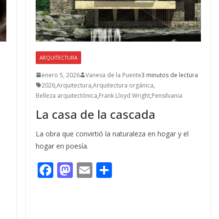
ARQUITECTURA
enero 5, 2026
Vanesa de la Puente
3 minutos de lectura
2026
,
Arquitectura
,
Arquitectura orgánica
,
Belleza arquitectónica
,
Frank Lloyd Wright
,
Pensilvania
La casa de la cascada
La obra que convirtió la naturaleza en hogar y el
hogar en poesía.
F
M
E
C
ac
as
m
o
e
to
ai
m
b
d
l
p