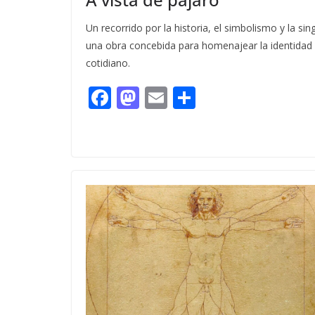
Un recorrido por la historia, el simbolismo y la sin
una obra concebida para homenajear la identidad 
cotidiano.
F
M
E
C
ac
as
m
o
e
to
ai
m
b
d
l
p
o
o
ar
o
n
ti
k
r