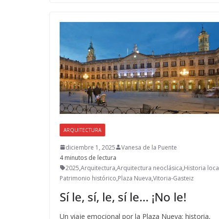
b
d
l
p
o
o
ar
o
n
ti
k
r
ARQUITECTURA
diciembre 1, 2025
Vanesa de la Puente
4 minutos de lectura
2025
,
Arquitectura
,
Arquitectura neoclásica
,
Historia loca
Patrimonio histórico
,
Plaza Nueva
,
Vitoria-Gasteiz
Sí le, sí, le, sí le… ¡No le!
Un viaje emocional por la Plaza Nueva: historia,