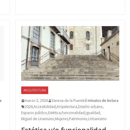
b
d
l
p
o
o
ar
o
n
ti
k
r
ARQUITECTURA
a
marzo 2, 2026
Vanesa de la Puente
3 minutos de lectura
,
2026
,
Accesibilidad
,
Arquitectura
,
Diseño urbano
,
Espacio público
,
Estética
,
Funcionalidad
,
Igualdad
,
Miguel de Unamuno
,
Mujeres
,
Patrimonio
,
Urbanismo
Estética y/o funcionalidad