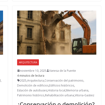
o
o
ar
o
n
ti
k
r
ARQUITECTURA
noviembre 10, 2025
Vanesa de la Puente
4 minutos de lectura
l
,
2025
,
Arquitectura
,
Conservación del patrimonio
,
Demolición de edificios
,
Edificios históricos
,
Estación de autobuses
,
Historia local
,
Memoria urbana
,
Patrimonio histórico
,
Rehabilitación urbana
,
Vitoria-Gasteiz
¿Conservación o demolición?