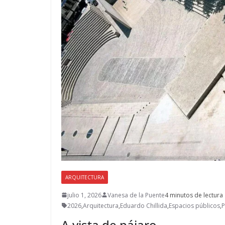
ARQUITECTURA
julio 1, 2026
Vanesa de la Puente
4 minutos de lectura
2026
,
Arquitectura
,
Eduardo Chillida
,
Espacios públicos
,
P
A vista de pájaro