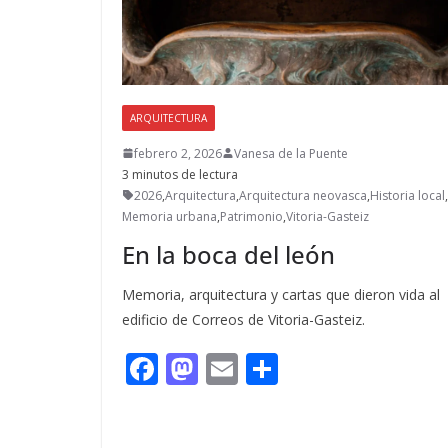
ARQUITECTURA
febrero 2, 2026
Vanesa de la Puente
3 minutos de lectura
2026
,
Arquitectura
,
Arquitectura neovasca
,
Historia local
,
Memoria urbana
,
Patrimonio
,
Vitoria-Gasteiz
En la boca del león
Memoria, arquitectura y cartas que dieron vida al
edificio de Correos de Vitoria-Gasteiz.
F
M
E
C
ac
as
m
o
e
to
ai
m