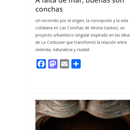
conchas
Un recorrido por el origen, la concepción y la vida
cotidiana en Las Conchas de Vitoria-Gasteiz, un
proyecto urbanístico singular inspirado en las idea
de Le Corbusier que transformó la relación entre
vivienda, naturaleza y ciudad.
F
M
E
C
ac
as
m
o
e
to
ai
m
b
d
l
p
o
o
ar
o
n
ti
k
r