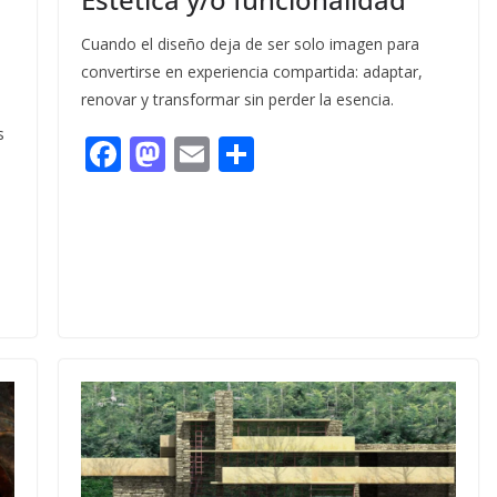
Cuando el diseño deja de ser solo imagen para
convertirse en experiencia compartida: adaptar,
renovar y transformar sin perder la esencia.
s
F
M
E
C
ac
as
m
o
e
to
ai
m
b
d
l
p
o
o
ar
o
n
ti
k
r