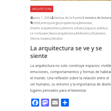
ARQUITECTURA
junio 1, 2026
Vanesa de la Puente
3 minutos de lectura
2026
,
Antropología
,
Arquitectura
,
Bienestar
,
Diseño arquitectónico
,
Entorno urbano
,
Espacio público
,
Le Corbusier
,
Neuroarquitectura
,
Reflexión
,
Urbanismo
,
Vitoria-Gasteiz
,
Vitrubio
La arquitectura se ve y se
siente
La arquitectura no solo construye espacios: mold
emociones, comportamientos y formas de habita
el mundo. Una reflexión sobre la relación entre el
ser humano, su entorno y la importancia de diseñ
lugares pensados para el bienestar.
F
M
E
C
ac
as
m
o