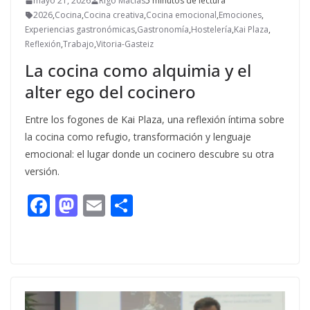
mayo 21, 2026
Rigo Macías
5 minutos de lectura
2026
,
Cocina
,
Cocina creativa
,
Cocina emocional
,
Emociones
,
Experiencias gastronómicas
,
Gastronomía
,
Hostelería
,
Kai Plaza
,
Reflexión
,
Trabajo
,
Vitoria-Gasteiz
La cocina como alquimia y el
alter ego del cocinero
Entre los fogones de Kai Plaza, una reflexión íntima sobre
la cocina como refugio, transformación y lenguaje
emocional: el lugar donde un cocinero descubre su otra
versión.
F
M
E
C
ac
as
m
o
e
to
ai
m
b
d
l
p
o
o
ar