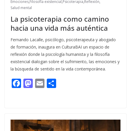
Emociones
,
Filosofía existencial
,
Psicoterapia
,
Reflexión
,
Salud mental
La psicoterapia como camino
hacia una vida más auténtica
Fernando Lacalle, psicólogo, psicoterapeuta y abogado
de formación, inaugura en CulturaBAI un espacio de
reflexión donde la psicología humanista y la filosofía
existencial dialogan sobre el sufrimiento, las emociones y
la búsqueda de sentido en la vida contemporánea.
F
M
E
C
ac
as
m
o
e
to
ai
m
b
d
l
p
o
o
ar
o
n
ti