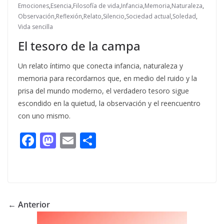
Emociones
,
Esencia
,
Filosofía de vida
,
Infancia
,
Memoria
,
Naturaleza
,
Observación
,
Reflexión
,
Relato
,
Silencio
,
Sociedad actual
,
Soledad
,
Vida sencilla
El tesoro de la campa
Un relato íntimo que conecta infancia, naturaleza y
memoria para recordarnos que, en medio del ruido y la
prisa del mundo moderno, el verdadero tesoro sigue
escondido en la quietud, la observación y el reencuentro
con uno mismo.
F
M
E
C
ac
as
m
o
e
to
ai
m
b
d
l
p
o
o
ar
← Anterior
o
n
ti