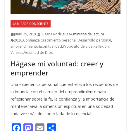
LA MIRADA CONSCIENTE
junio 29, 2026
Susana Rodríguez
4 minutos de lectura
2026
,
Confianza
,
Crecimiento personal
,
Desarrollo personal
,
Emprendimiento
,
Espiritualidad
,
Propósito de vida
,
Reflexión
,
Valores
,
Voluntad de Dios
Hágase mi voluntad: creer y
emprender
Una experiencia personal que entrelaza los recuerdos de
la infancia con el camino del emprendimiento para
reflexionar sobre la fe, la confianza y la importancia de
mantener viva la dimensión espiritual en una sociedad
cada vez más desconectada de lo esencial.
F
M
E
C