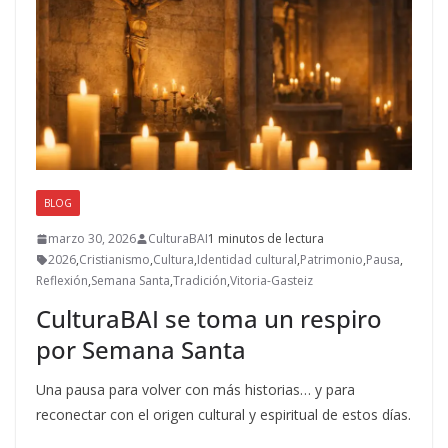
k
r
BLOG
marzo 30, 2026
CulturaBAI
1 minutos de lectura
2026
,
Cristianismo
,
Cultura
,
Identidad cultural
,
Patrimonio
,
Pausa
,
Reflexión
,
Semana Santa
,
Tradición
,
Vitoria-Gasteiz
CulturaBAI se toma un respiro
por Semana Santa
Una pausa para volver con más historias… y para
reconectar con el origen cultural y espiritual de estos días.