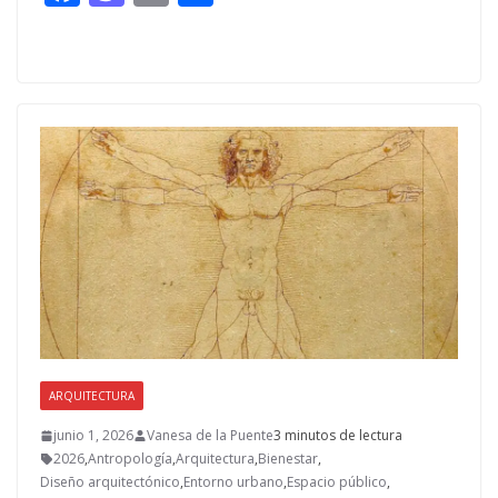
ac
as
m
o
e
to
ai
m
b
d
l
p
o
o
ar
o
n
ti
k
r
ARQUITECTURA
junio 1, 2026
Vanesa de la Puente
3 minutos de lectura
2026
,
Antropología
,
Arquitectura
,
Bienestar
,
Diseño arquitectónico
,
Entorno urbano
,
Espacio público
,