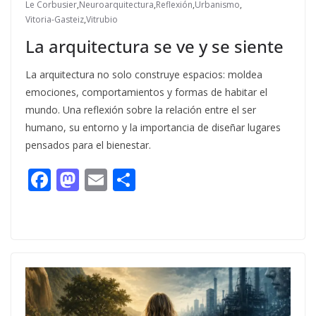
Le Corbusier
,
Neuroarquitectura
,
Reflexión
,
Urbanismo
,
Vitoria-Gasteiz
,
Vitrubio
La arquitectura se ve y se siente
La arquitectura no solo construye espacios: moldea
emociones, comportamientos y formas de habitar el
mundo. Una reflexión sobre la relación entre el ser
humano, su entorno y la importancia de diseñar lugares
pensados para el bienestar.
F
M
E
C
ac
as
m
o
e
to
ai
m
b
d
l
p
o
o
ar
o
n
ti
k
r