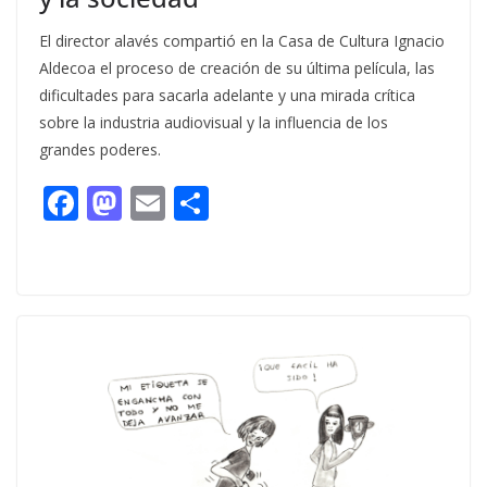
El director alavés compartió en la Casa de Cultura Ignacio
Aldecoa el proceso de creación de su última película, las
dificultades para sacarla adelante y una mirada crítica
sobre la industria audiovisual y la influencia de los
grandes poderes.
F
M
E
C
ac
as
m
o
e
to
ai
m
b
d
l
p
o
o
ar
o
n
ti
k
r