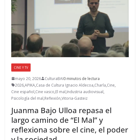
o
n
ti
k
r
CINE Y TV
mayo 20, 2026
CulturaBAI
0 minutos de lectura
2026
,
APIKA
,
Casa de Cultura Ignacio Aldecoa
,
Charla
,
Cine
,
Cine español
,
Cine vasco
,
El mal
,
Industria audiovisual
,
Psicología del mal
,
Reflexión
,
Vitoria-Gasteiz
Juanma Bajo Ulloa repasa el
largo camino de “El Mal” y
reflexiona sobre el cine, el poder
y la sociedad