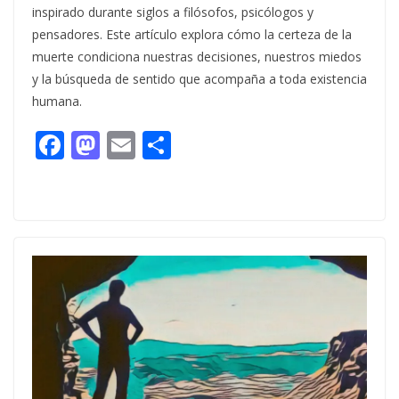
inspirado durante siglos a filósofos, psicólogos y
pensadores. Este artículo explora cómo la certeza de la
muerte condiciona nuestras decisiones, nuestros miedos
y la búsqueda de sentido que acompaña a toda existencia
humana.
F
M
E
C
ac
as
m
o
e
to
ai
m
b
d
l
p
o
o
ar
o
n
ti
k
r