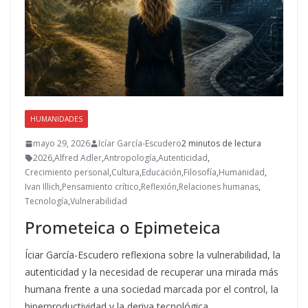
HUMANIDADES
mayo 29, 2026
Icíar García-Escudero
2 minutos de lectura
2026
,
Alfred Adler
,
Antropología
,
Autenticidad
,
Crecimiento personal
,
Cultura
,
Educación
,
Filosofía
,
Humanidad
,
Ivan Illich
,
Pensamiento crítico
,
Reflexión
,
Relaciones humanas
,
Tecnología
,
Vulnerabilidad
Prometeica o Epimeteica
Íciar García-Escudero reflexiona sobre la vulnerabilidad, la
autenticidad y la necesidad de recuperar una mirada más
humana frente a una sociedad marcada por el control, la
hiperproductividad y la deriva tecnológica.