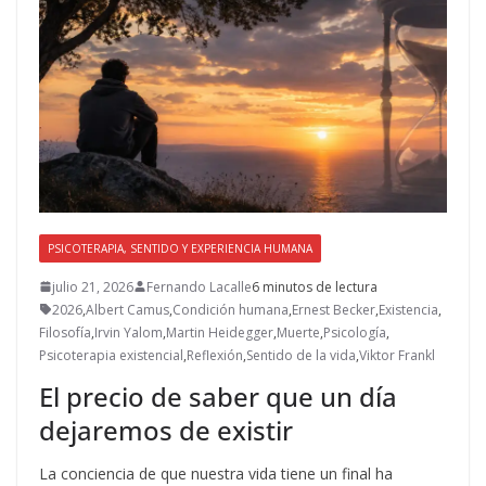
PSICOTERAPIA, SENTIDO Y EXPERIENCIA HUMANA
julio 21, 2026
Fernando Lacalle
6 minutos de lectura
2026
,
Albert Camus
,
Condición humana
,
Ernest Becker
,
Existencia
,
Filosofía
,
Irvin Yalom
,
Martin Heidegger
,
Muerte
,
Psicología
,
Psicoterapia existencial
,
Reflexión
,
Sentido de la vida
,
Viktor Frankl
El precio de saber que un día
dejaremos de existir
La conciencia de que nuestra vida tiene un final ha