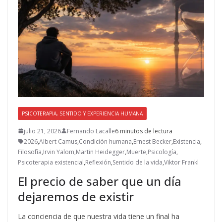
PSICOTERAPIA, SENTIDO Y EXPERIENCIA HUMANA
julio 21, 2026
Fernando Lacalle
6 minutos de lectura
2026
,
Albert Camus
,
Condición humana
,
Ernest Becker
,
Existencia
,
Filosofía
,
Irvin Yalom
,
Martin Heidegger
,
Muerte
,
Psicología
,
Psicoterapia existencial
,
Reflexión
,
Sentido de la vida
,
Viktor Frankl
El precio de saber que un día
dejaremos de existir
La conciencia de que nuestra vida tiene un final ha