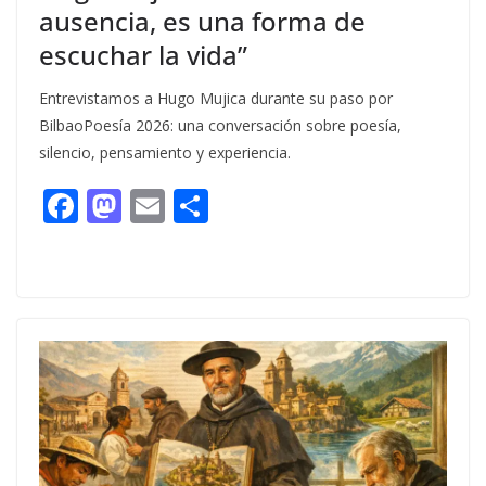
ausencia, es una forma de
escuchar la vida”
Entrevistamos a Hugo Mujica durante su paso por
BilbaoPoesía 2026: una conversación sobre poesía,
silencio, pensamiento y experiencia.
F
M
E
C
ac
as
m
o
e
to
ai
m
b
d
l
p
o
o
ar
o
n
ti
k
r