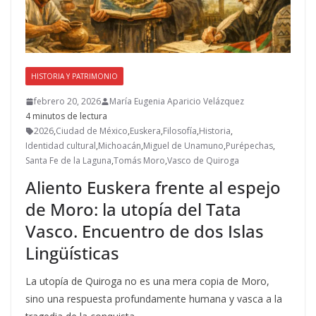
HISTORIA Y PATRIMONIO
febrero 20, 2026
María Eugenia Aparicio Velázquez
4 minutos de lectura
2026
,
Ciudad de México
,
Euskera
,
Filosofía
,
Historia
,
Identidad cultural
,
Michoacán
,
Miguel de Unamuno
,
Purépechas
,
Santa Fe de la Laguna
,
Tomás Moro
,
Vasco de Quiroga
Aliento Euskera frente al espejo
de Moro: la utopía del Tata
Vasco. Encuentro de dos Islas
Lingüísticas
La utopía de Quiroga no es una mera copia de Moro,
sino una respuesta profundamente humana y vasca a la