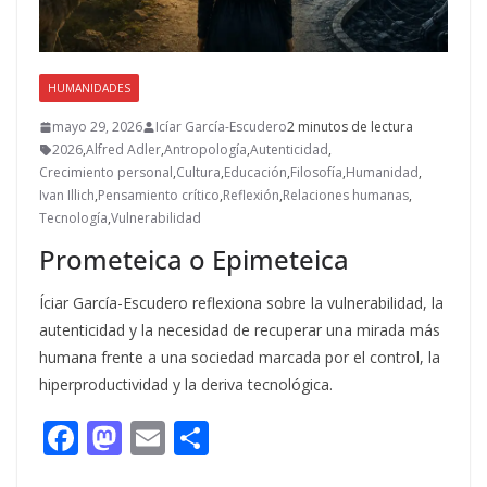
HUMANIDADES
mayo 29, 2026
Icíar García-Escudero
2 minutos de lectura
2026
,
Alfred Adler
,
Antropología
,
Autenticidad
,
Crecimiento personal
,
Cultura
,
Educación
,
Filosofía
,
Humanidad
,
Ivan Illich
,
Pensamiento crítico
,
Reflexión
,
Relaciones humanas
,
Tecnología
,
Vulnerabilidad
Prometeica o Epimeteica
Íciar García-Escudero reflexiona sobre la vulnerabilidad, la
autenticidad y la necesidad de recuperar una mirada más
humana frente a una sociedad marcada por el control, la
hiperproductividad y la deriva tecnológica.
F
M
E
C
ac
as
m
o