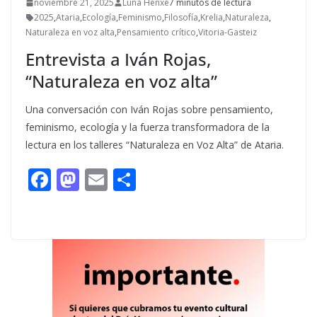
noviembre 21, 2025
Luna Henxe
7 minutos de lectura
2025
,
Ataria
,
Ecología
,
Feminismo
,
Filosofía
,
Krelia
,
Naturaleza
,
Naturaleza en voz alta
,
Pensamiento crítico
,
Vitoria-Gasteiz
Entrevista a Iván Rojas,
“Naturaleza en voz alta”
Una conversación con Iván Rojas sobre pensamiento,
feminismo, ecología y la fuerza transformadora de la
lectura en los talleres “Naturaleza en Voz Alta” de Ataria.
F
M
E
C
ac
as
m
o
e
to
ai
m
b
d
l
p
o
o
ar
o
n
ti
k
r