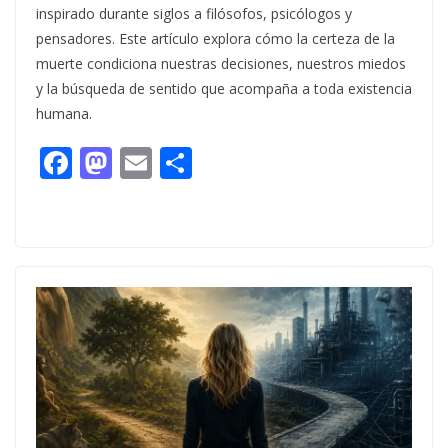
inspirado durante siglos a filósofos, psicólogos y
pensadores. Este artículo explora cómo la certeza de la
muerte condiciona nuestras decisiones, nuestros miedos
y la búsqueda de sentido que acompaña a toda existencia
humana.
F
M
E
C
ac
as
m
o
e
to
ai
m
b
d
l
p
o
o
ar
o
n
ti
k
r