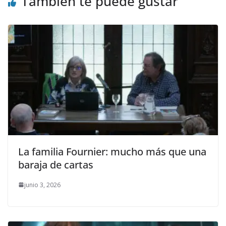
k
r
También te puede gustar
La familia Fournier: mucho más que una
baraja de cartas
junio 3, 2026