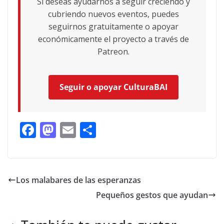
Si deseas ayudarnos a seguir creciendo y
cubriendo nuevos eventos, puedes
seguirnos gratuitamente o apoyar
económicamente el proyecto a través de
Patreon.
Seguir o apoyar CulturaBAI
F
M
E
C
ac
as
m
o
e
to
ai
m
b
d
l
p
Los malabares de las esperanzas
o
o
ar
Pequeños gestos que ayudan
o
n
ti