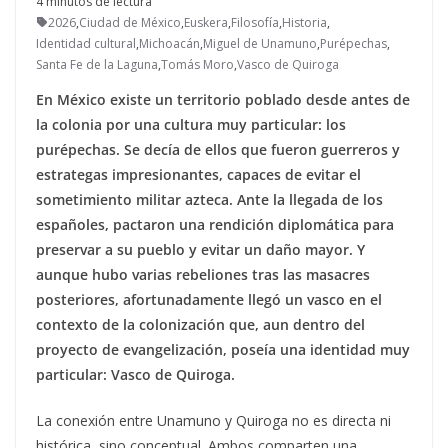
4 minutos de lectura
2026
,
Ciudad de México
,
Euskera
,
Filosofía
,
Historia
,
Identidad cultural
,
Michoacán
,
Miguel de Unamuno
,
Purépechas
,
Santa Fe de la Laguna
,
Tomás Moro
,
Vasco de Quiroga
En México existe un territorio poblado desde antes de
la colonia por una cultura muy particular: los
purépechas. Se decía de ellos que fueron guerreros y
estrategas impresionantes, capaces de evitar el
sometimiento militar azteca. Ante la llegada de los
españoles, pactaron una rendición diplomática para
preservar a su pueblo y evitar un daño mayor. Y
aunque hubo varias rebeliones tras las masacres
posteriores, afortunadamente llegó un vasco en el
contexto de la colonización que, aun dentro del
proyecto de evangelización, poseía una identidad muy
particular: Vasco de Quiroga.
La conexión entre Unamuno y Quiroga no es directa ni
histórica, sino conceptual. Ambos comparten una