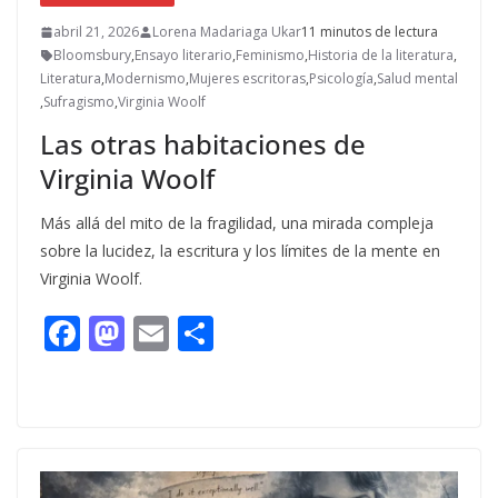
abril 21, 2026
Lorena Madariaga Ukar
11 minutos de lectura
Bloomsbury
,
Ensayo literario
,
Feminismo
,
Historia de la literatura
,
Literatura
,
Modernismo
,
Mujeres escritoras
,
Psicología
,
Salud mental
,
Sufragismo
,
Virginia Woolf
Las otras habitaciones de
Virginia Woolf
Más allá del mito de la fragilidad, una mirada compleja
sobre la lucidez, la escritura y los límites de la mente en
Virginia Woolf.
F
M
E
C
ac
as
m
o
e
to
ai
m
b
d
l
p
o
o
ar