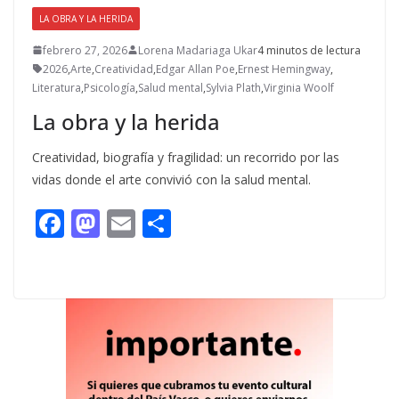
LA OBRA Y LA HERIDA
febrero 27, 2026
Lorena Madariaga Ukar
4 minutos de lectura
2026
,
Arte
,
Creatividad
,
Edgar Allan Poe
,
Ernest Hemingway
,
Literatura
,
Psicología
,
Salud mental
,
Sylvia Plath
,
Virginia Woolf
La obra y la herida
Creatividad, biografía y fragilidad: un recorrido por las
vidas donde el arte convivió con la salud mental.
F
M
E
C
ac
as
m
o
e
to
ai
m
b
d
l
p
o
o
ar
o
n
ti
k
r