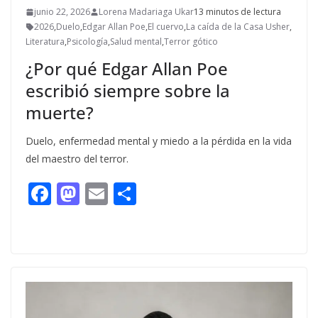
junio 22, 2026
Lorena Madariaga Ukar
13 minutos de lectura
2026
,
Duelo
,
Edgar Allan Poe
,
El cuervo
,
La caída de la Casa Usher
,
Literatura
,
Psicología
,
Salud mental
,
Terror gótico
¿Por qué Edgar Allan Poe
escribió siempre sobre la
muerte?
Duelo, enfermedad mental y miedo a la pérdida en la vida
del maestro del terror.
F
M
E
C
ac
as
m
o
e
to
ai
m
b
d
l
p
o
o
ar
o
n
ti