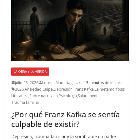
LA OBRA Y LA HERIDA
julio 23, 2026
Lorena Madariaga Ukar
15 minutos de lectura
2026
,
Ansiedad
,
Culpa
,
Depresión
,
Franz Kafka
,
La metamorfosis
,
Literatura
,
Padre narcisista
,
Psicología
,
Salud mental
,
Trauma familiar
¿Por qué Franz Kafka se sentía
culpable de existir?
Depresión, trauma familiar y la sombra de un padre