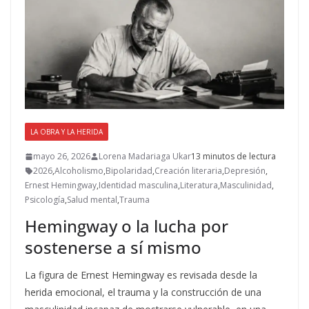
k
r
LA OBRA Y LA HERIDA
mayo 26, 2026
Lorena Madariaga Ukar
13 minutos de lectura
2026
,
Alcoholismo
,
Bipolaridad
,
Creación literaria
,
Depresión
,
Ernest Hemingway
,
Identidad masculina
,
Literatura
,
Masculinidad
,
Psicología
,
Salud mental
,
Trauma
Hemingway o la lucha por
sostenerse a sí mismo
La figura de Ernest Hemingway es revisada desde la
herida emocional, el trauma y la construcción de una