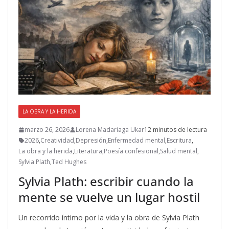
o
n
ti
k
r
LA OBRA Y LA HERIDA
marzo 26, 2026
Lorena Madariaga Ukar
12 minutos de lectura
2026
,
Creatividad
,
Depresión
,
Enfermedad mental
,
Escritura
,
La obra y la herida
,
Literatura
,
Poesía confesional
,
Salud mental
,
Sylvia Plath
,
Ted Hughes
Sylvia Plath: escribir cuando la
mente se vuelve un lugar hostil
Un recorrido íntimo por la vida y la obra de Sylvia Plath