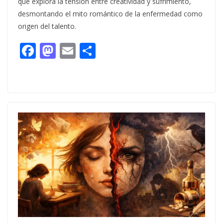
que explora la tensión entre creatividad y sufrimiento,
desmontando el mito romántico de la enfermedad como
origen del talento.
F
M
E
C
ac
as
m
o
e
to
ai
m
b
d
l
p
o
o
ar
o
n
ti
k
r