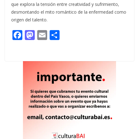
que explora la tensión entre creatividad y sufrimiento,
desmontando el mito romántico de la enfermedad como
origen del talento.
F
M
E
C
ac
as
m
o
e
to
ai
m
b
d
l
p
o
o
ar
o
n
ti
k
r