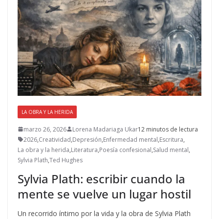
LA OBRA Y LA HERIDA
marzo 26, 2026
Lorena Madariaga Ukar
12 minutos de lectura
2026
,
Creatividad
,
Depresión
,
Enfermedad mental
,
Escritura
,
La obra y la herida
,
Literatura
,
Poesía confesional
,
Salud mental
,
Sylvia Plath
,
Ted Hughes
Sylvia Plath: escribir cuando la
mente se vuelve un lugar hostil
Un recorrido íntimo por la vida y la obra de Sylvia Plath