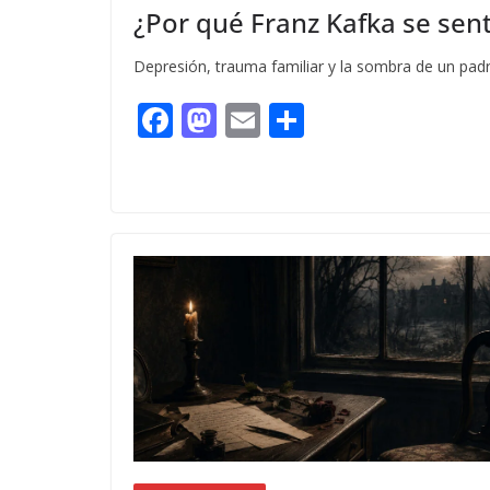
¿Por qué Franz Kafka se sentí
Depresión, trauma familiar y la sombra de un padre
F
M
E
C
ac
as
m
o
e
to
ai
m
b
d
l
p
o
o
ar
o
n
ti
k
r