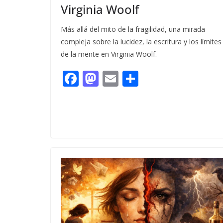
Virginia Woolf
Más allá del mito de la fragilidad, una mirada
compleja sobre la lucidez, la escritura y los límites
de la mente en Virginia Woolf.
F
M
E
C
ac
as
m
o
e
to
ai
m
b
d
l
p
o
o
ar
o
n
ti
k
r