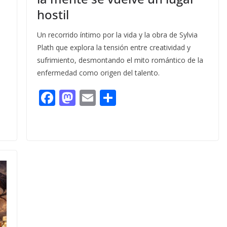
hostil
Un recorrido íntimo por la vida y la obra de Sylvia
Plath que explora la tensión entre creatividad y
sufrimiento, desmontando el mito romántico de la
enfermedad como origen del talento.
F
M
E
C
ac
as
m
o
e
to
ai
m
b
d
l
p
o
o
ar
o
n
ti
k
r