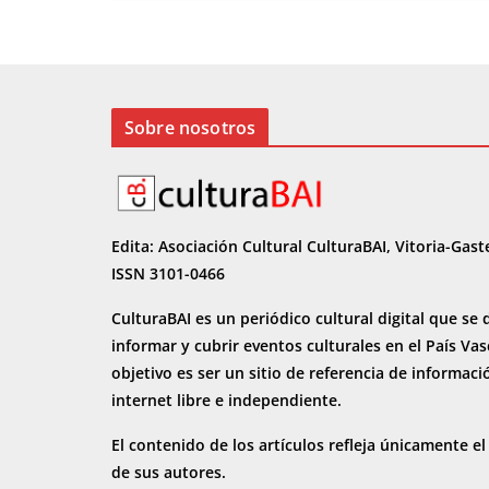
b
d
l
p
o
o
ar
o
n
ti
k
r
Sobre nosotros
Edita: Asociación Cultural CulturaBAI, Vitoria-Gast
ISSN 3101-0466
CulturaBAI es un periódico cultural digital que se 
informar y cubrir eventos culturales en el País Va
objetivo es ser un sitio de referencia de informaci
internet
libre e independiente.
El contenido de los artículos refleja únicamente el
de sus autores.