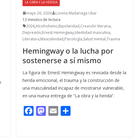
LA OBRA Y LA HERIDA
mayo 26, 2026
Lorena Madariaga Ukar
13 minutos de lectura
2026
,
Alcoholismo
,
Bipolaridad
,
Creación literaria
,
Depresión
,
Ernest Hemingway
,
Identidad masculina
,
Literatura
,
Masculinidad
,
Psicología
,
Salud mental
,
Trauma
Hemingway o la lucha por
sostenerse a sí mismo
La figura de Ernest Hemingway es revisada desde la
herida emocional, el trauma y la construcción de
n
una masculinidad incapaz de mostrarse vulnerable,
en una nueva entrega de “La obra y la herida”.
F
M
E
C
ac
as
m
o
e
to
ai
m