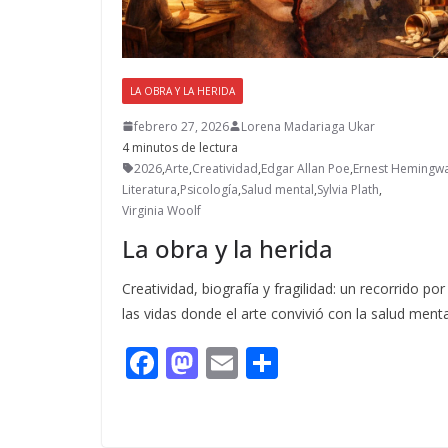
LA OBRA Y LA HERIDA
febrero 27, 2026
Lorena Madariaga Ukar
4 minutos de lectura
2026
,
Arte
,
Creatividad
,
Edgar Allan Poe
,
Ernest Hemingw
Literatura
,
Psicología
,
Salud mental
,
Sylvia Plath
,
Virginia Woolf
La obra y la herida
Creatividad, biografía y fragilidad: un recorrido por
las vidas donde el arte convivió con la salud menta
F
M
E
C
ac
as
m
o
e
to
ai
m