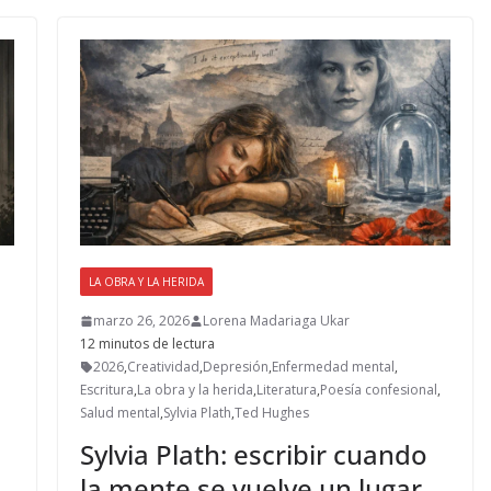
b
d
l
p
o
o
ar
o
n
ti
k
r
LA OBRA Y LA HERIDA
marzo 26, 2026
Lorena Madariaga Ukar
12 minutos de lectura
2026
,
Creatividad
,
Depresión
,
Enfermedad mental
,
Escritura
,
La obra y la herida
,
Literatura
,
Poesía confesional
,
Salud mental
,
Sylvia Plath
,
Ted Hughes
Sylvia Plath: escribir cuando
la mente se vuelve un lugar