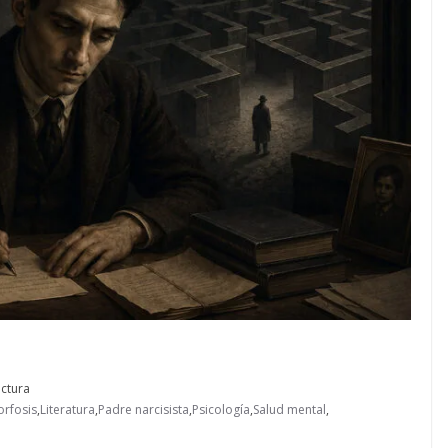
ectura
rfosis
,
Literatura
,
Padre narcisista
,
Psicología
,
Salud mental
,