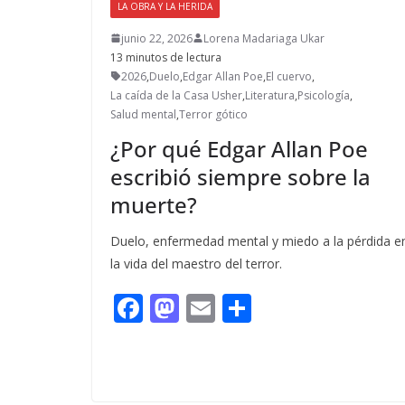
LA OBRA Y LA HERIDA
junio 22, 2026
Lorena Madariaga Ukar
13 minutos de lectura
2026
,
Duelo
,
Edgar Allan Poe
,
El cuervo
,
La caída de la Casa Usher
,
Literatura
,
Psicología
,
Salud mental
,
Terror gótico
¿Por qué Edgar Allan Poe
escribió siempre sobre la
muerte?
Duelo, enfermedad mental y miedo a la pérdida e
la vida del maestro del terror.
F
M
E
C
ac
as
m
o
e
to
ai
m
b
d
l
p