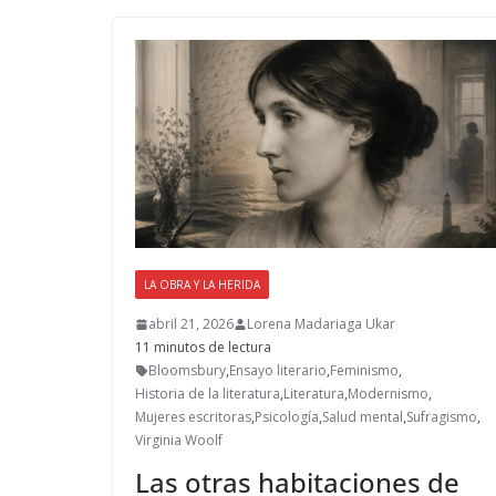
o
o
ar
o
n
ti
k
r
LA OBRA Y LA HERIDA
abril 21, 2026
Lorena Madariaga Ukar
11 minutos de lectura
Bloomsbury
,
Ensayo literario
,
Feminismo
,
Historia de la literatura
,
Literatura
,
Modernismo
,
Mujeres escritoras
,
Psicología
,
Salud mental
,
Sufragismo
,
Virginia Woolf
Las otras habitaciones de