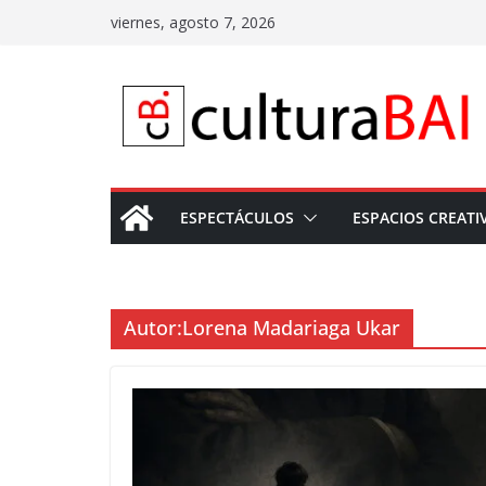
Saltar
viernes, agosto 7, 2026
al
contenido
ESPECTÁCULOS
ESPACIOS CREATI
Autor:
Lorena Madariaga Ukar