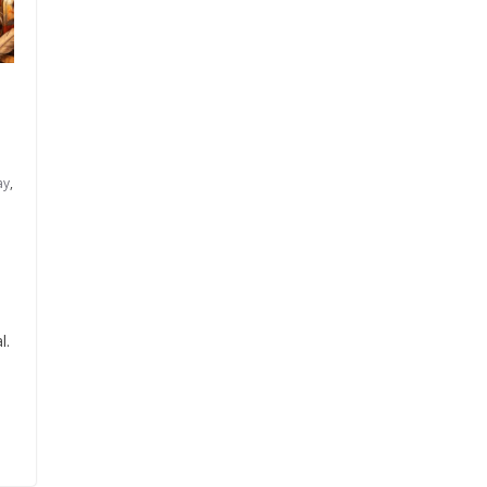
ay
,
l.