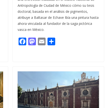
Antropología de Ciudad de México cómo su tesis
doctoral, basada en el análisis de pigmentos,
atribuye a Baltasar de Echave Ibía una pintura hasta
ahora vinculada al fundador de la saga pictórica
vasca en México.
F
M
E
C
ac
as
m
o
e
to
ai
m
b
d
l
p
o
o
ar
o
n
ti
k
r