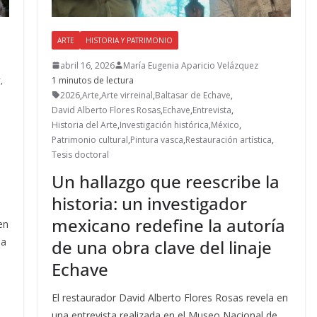
ARTE
HISTORIA Y PATRIMONIO
abril 16, 2026
María Eugenia Aparicio Velázquez
r
,
1 minutos de lectura
2026
,
Arte
,
Arte virreinal
,
Baltasar de Echave
,
David Alberto Flores Rosas
,
Echave
,
Entrevista
,
Historia del Arte
,
Investigación histórica
,
México
,
Patrimonio cultural
,
Pintura vasca
,
Restauración artística
,
Tesis doctoral
Un hallazgo que reescribe la
historia: un investigador
mexicano redefine la autoría
en
na
de una obra clave del linaje
Echave
El restaurador David Alberto Flores Rosas revela en
una entrevista realizada en el Museo Nacional de