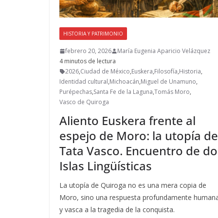
HISTORIA Y PATRIMONIO
febrero 20, 2026
María Eugenia Aparicio Velázquez
4 minutos de lectura
2026
,
Ciudad de México
,
Euskera
,
Filosofía
,
Historia
,
Identidad cultural
,
Michoacán
,
Miguel de Unamuno
,
Purépechas
,
Santa Fe de la Laguna
,
Tomás Moro
,
Vasco de Quiroga
Aliento Euskera frente al
espejo de Moro: la utopía de
Tata Vasco. Encuentro de do
Islas Lingüísticas
La utopía de Quiroga no es una mera copia de
Moro, sino una respuesta profundamente human
y vasca a la tragedia de la conquista.