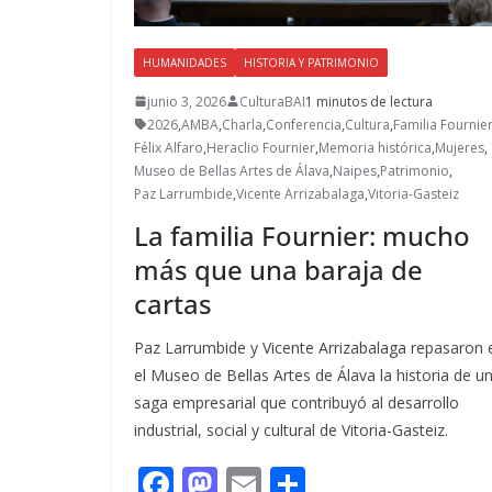
HUMANIDADES
HISTORIA Y PATRIMONIO
junio 3, 2026
CulturaBAI
1 minutos de lectura
2026
,
AMBA
,
Charla
,
Conferencia
,
Cultura
,
Familia Fournie
Félix Alfaro
,
Heraclio Fournier
,
Memoria histórica
,
Mujeres
,
Museo de Bellas Artes de Álava
,
Naipes
,
Patrimonio
,
Paz Larrumbide
,
Vicente Arrizabalaga
,
Vitoria-Gasteiz
La familia Fournier: mucho
más que una baraja de
cartas
Paz Larrumbide y Vicente Arrizabalaga repasaron 
el Museo de Bellas Artes de Álava la historia de u
saga empresarial que contribuyó al desarrollo
industrial, social y cultural de Vitoria-Gasteiz.
F
M
E
C