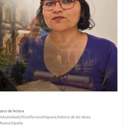
utos de lectura
ista
,
Euskadi
,
Filosofía novohispana
,
Historia de las ideas
,
Nueva España