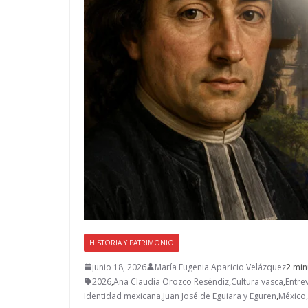
HISTORIA Y PATRIMONIO
junio 18, 2026
María Eugenia Aparicio Velázquez
2 min
2026
,
Ana Claudia Orozco Reséndiz
,
Cultura vasca
,
Entrev
Identidad mexicana
,
Juan José de Eguiara y Eguren
,
México
,