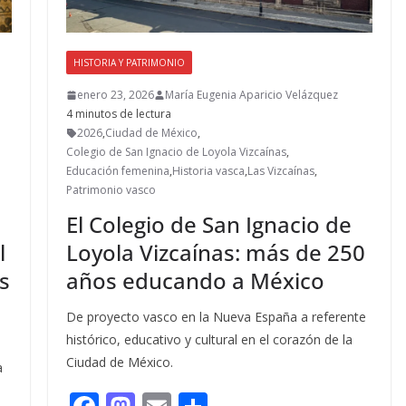
HISTORIA Y PATRIMONIO
enero 23, 2026
María Eugenia Aparicio Velázquez
4 minutos de lectura
2026
,
Ciudad de México
,
Colegio de San Ignacio de Loyola Vizcaínas
,
Educación femenina
,
Historia vasca
,
Las Vizcaínas
,
Patrimonio vasco
El Colegio de San Ignacio de
l
Loyola Vizcaínas: más de 250
s
años educando a México
De proyecto vasco en la Nueva España a referente
histórico, educativo y cultural en el corazón de la
Ciudad de México.
a