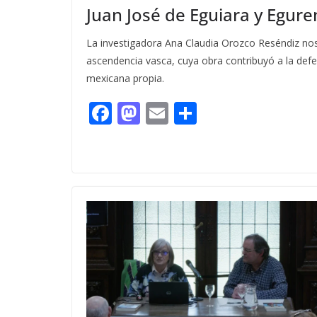
Juan José de Eguiara y Egure
La investigadora Ana Claudia Orozco Reséndiz nos
ascendencia vasca, cuya obra contribuyó a la defe
mexicana propia.
F
M
E
C
ac
as
m
o
e
to
ai
m
b
d
l
p
o
o
ar
o
n
ti
k
r