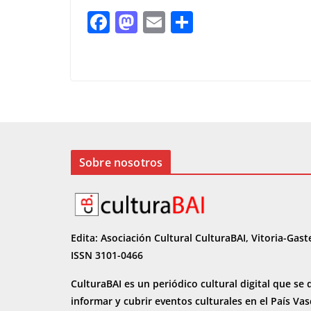
F
M
E
C
ac
as
m
o
e
to
ai
m
b
d
l
p
o
o
ar
o
n
ti
k
r
Sobre nosotros
Edita: Asociación Cultural CulturaBAI, Vitoria-Gast
ISSN 3101-0466
CulturaBAI es un periódico cultural digital que se 
informar y cubrir eventos culturales en el País Va