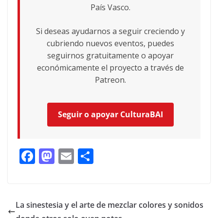
País Vasco.
Si deseas ayudarnos a seguir creciendo y
cubriendo nuevos eventos, puedes
seguirnos gratuitamente o apoyar
económicamente el proyecto a través de
Patreon.
Seguir o apoyar CulturaBAI
F
M
E
C
ac
as
m
o
e
to
ai
m
b
d
l
p
La sinestesia y el arte de mezclar colores y sonidos