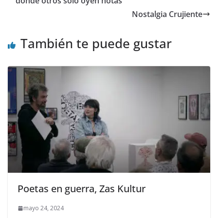
o
o
ar
donde otros solo oyen notas
o
n
ti
Nostalgia Crujiente
k
r
También te puede gustar
Poetas en guerra, Zas Kultur
mayo 24, 2024