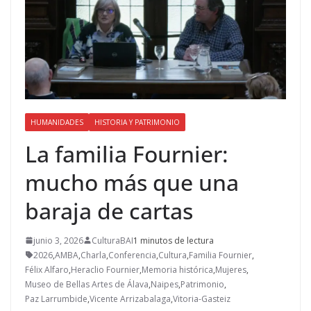
HUMANIDADES
HISTORIA Y PATRIMONIO
La familia Fournier:
mucho más que una
baraja de cartas
junio 3, 2026
CulturaBAI
1 minutos de lectura
2026
,
AMBA
,
Charla
,
Conferencia
,
Cultura
,
Familia Fournier
,
Félix Alfaro
,
Heraclio Fournier
,
Memoria histórica
,
Mujeres
,
Museo de Bellas Artes de Álava
,
Naipes
,
Patrimonio
,
Paz Larrumbide
,
Vicente Arrizabalaga
,
Vitoria-Gasteiz