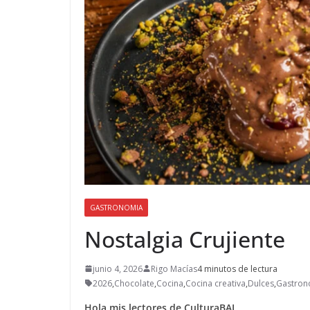
GASTRONOMIA
Nostalgia Crujiente
junio 4, 2026
Rigo Macías
4 minutos de lectura
2026
,
Chocolate
,
Cocina
,
Cocina creativa
,
Dulces
,
Gastron
Hola mis lectores de CulturaBAI,