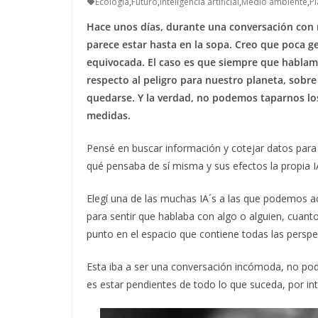
Ecología
,
Futuro
,
Inteligencia artificial
,
Medio ambiente
,
Pl
Hace unos días, durante una conversación con mi h
parece estar hasta en la sopa. Creo que poca g
equivocada. El caso es que siempre que hablam
respecto al peligro para nuestro planeta, sobre
quedarse. Y la verdad, no podemos taparnos los
medidas.
Pensé en buscar información y cotejar datos para 
qué pensaba de sí misma y sus efectos la propia IA
Elegí una de las muchas IA´s a las que podemos ac
para sentir que hablaba con algo o alguien, cuant
punto en el espacio que contiene todas las perspe
Esta iba a ser una conversación incómoda, no pod
es estar pendientes de todo lo que suceda, por int