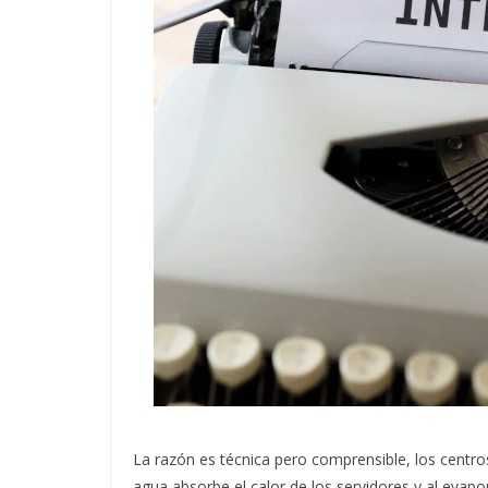
La razón es técnica pero comprensible, los centros
agua absorbe el calor de los servidores y al evap