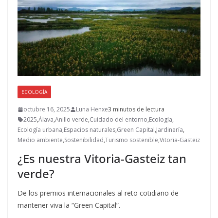
k
r
ECOLOGÍA
octubre 16, 2025
Luna Henxe
3 minutos de lectura
2025
,
Álava
,
Anillo verde
,
Cuidado del entorno
,
Ecología
,
Ecología urbana
,
Espacios naturales
,
Green Capital
,
Jardinería
,
Medio ambiente
,
Sostenibilidad
,
Turismo sostenible
,
Vitoria-Gasteiz
¿Es nuestra Vitoria-Gasteiz tan
verde?
De los premios internacionales al reto cotidiano de
mantener viva la “Green Capital”.