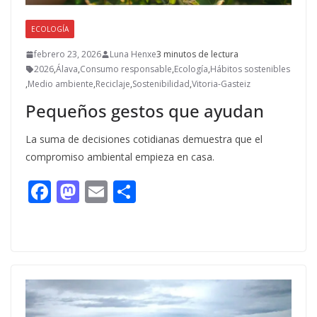
ECOLOGÍA
febrero 23, 2026
Luna Henxe
3 minutos de lectura
2026
,
Álava
,
Consumo responsable
,
Ecología
,
Hábitos sostenibles
,
Medio ambiente
,
Reciclaje
,
Sostenibilidad
,
Vitoria-Gasteiz
Pequeños gestos que ayudan
La suma de decisiones cotidianas demuestra que el
compromiso ambiental empieza en casa.
F
M
E
C
ac
as
m
o
e
to
ai
m
b
d
l
p
o
o
ar
o
n
ti