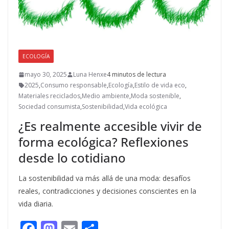
ECOLOGÍA
mayo 30, 2025
Luna Henxe
4 minutos de lectura
2025
,
Consumo responsable
,
Ecología
,
Estilo de vida eco
,
Materiales reciclados
,
Medio ambiente
,
Moda sostenible
,
Sociedad consumista
,
Sostenibilidad
,
Vida ecológica
¿Es realmente accesible vivir de
forma ecológica? Reflexiones
desde lo cotidiano
La sostenibilidad va más allá de una moda: desafíos
reales, contradicciones y decisiones conscientes en la
vida diaria.
F
M
E
C