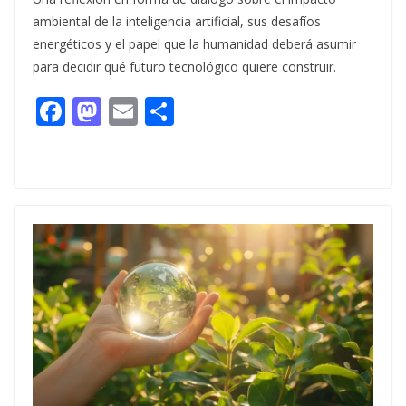
ambiental de la inteligencia artificial, sus desafíos
energéticos y el papel que la humanidad deberá asumir
para decidir qué futuro tecnológico quiere construir.
F
M
E
C
ac
as
m
o
e
to
ai
m
b
d
l
p
o
o
ar
o
n
ti
k
r