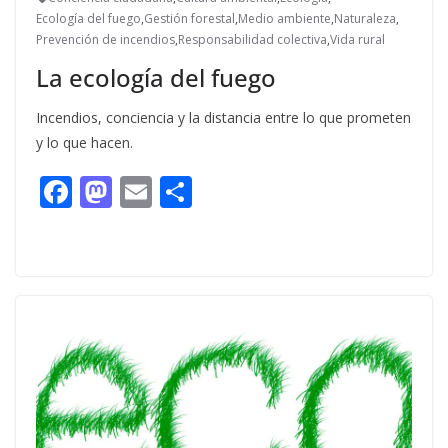
Ecología del fuego
,
Gestión forestal
,
Medio ambiente
,
Naturaleza
,
Prevención de incendios
,
Responsabilidad colectiva
,
Vida rural
La ecología del fuego
Incendios, conciencia y la distancia entre lo que prometen
y lo que hacen.
F
M
E
C
ac
as
m
o
e
to
ai
m
b
d
l
p
o
o
ar
o
n
ti
k
r