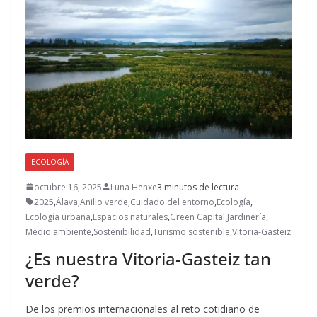
ECOLOGÍA
octubre 16, 2025
Luna Henxe
3 minutos de lectura
2025
,
Álava
,
Anillo verde
,
Cuidado del entorno
,
Ecología
,
Ecología urbana
,
Espacios naturales
,
Green Capital
,
Jardinería
,
Medio ambiente
,
Sostenibilidad
,
Turismo sostenible
,
Vitoria-Gasteiz
¿Es nuestra Vitoria-Gasteiz tan
verde?
De los premios internacionales al reto cotidiano de