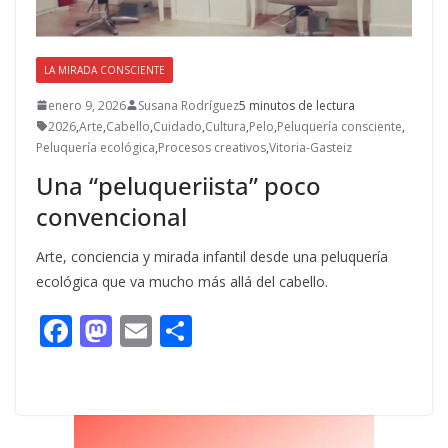
LA MIRADA CONSCIENTE
enero 9, 2026
Susana Rodríguez
5 minutos de lectura
2026
,
Arte
,
Cabello
,
Cuidado
,
Cultura
,
Pelo
,
Peluquería consciente
,
Peluquería ecológica
,
Procesos creativos
,
Vitoria-Gasteiz
Una “peluqueriista” poco
convencional
Arte, conciencia y mirada infantil desde una peluquería
ecológica que va mucho más allá del cabello.
F
M
E
C
ac
as
m
o
e
to
ai
m
b
d
l
p