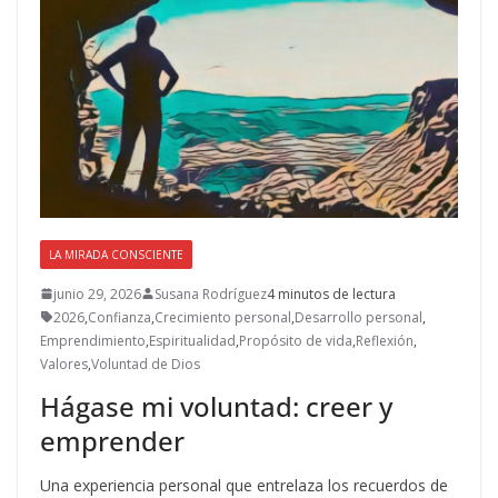
LA MIRADA CONSCIENTE
junio 29, 2026
Susana Rodríguez
4 minutos de lectura
2026
,
Confianza
,
Crecimiento personal
,
Desarrollo personal
,
Emprendimiento
,
Espiritualidad
,
Propósito de vida
,
Reflexión
,
Valores
,
Voluntad de Dios
Hágase mi voluntad: creer y
emprender
Una experiencia personal que entrelaza los recuerdos de