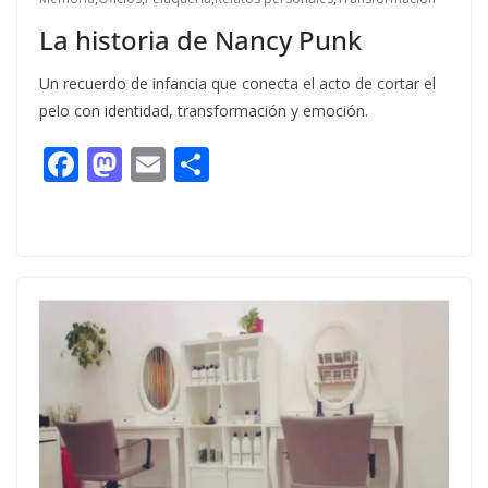
La historia de Nancy Punk
Un recuerdo de infancia que conecta el acto de cortar el
pelo con identidad, transformación y emoción.
F
M
E
C
ac
as
m
o
e
to
ai
m
b
d
l
p
o
o
ar
o
n
ti
k
r