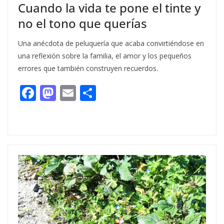
Cuando la vida te pone el tinte y
no el tono que querías
Una anécdota de peluquería que acaba convirtiéndose en
una reflexión sobre la familia, el amor y los pequeños
errores que también construyen recuerdos.
F
M
E
C
ac
as
m
o
e
to
ai
m
b
d
l
p
o
o
ar
o
n
ti
k
r