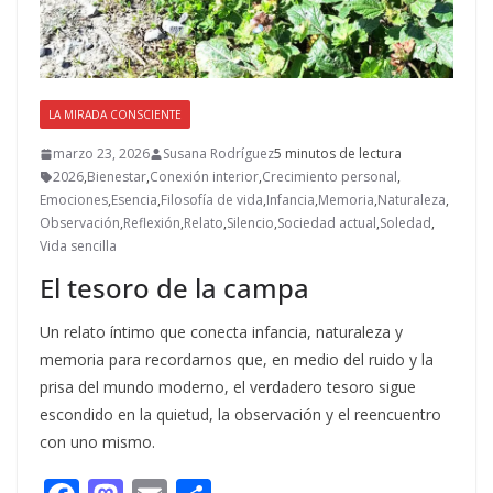
LA MIRADA CONSCIENTE
marzo 23, 2026
Susana Rodríguez
5 minutos de lectura
2026
,
Bienestar
,
Conexión interior
,
Crecimiento personal
,
Emociones
,
Esencia
,
Filosofía de vida
,
Infancia
,
Memoria
,
Naturaleza
,
Observación
,
Reflexión
,
Relato
,
Silencio
,
Sociedad actual
,
Soledad
,
Vida sencilla
El tesoro de la campa
Un relato íntimo que conecta infancia, naturaleza y
memoria para recordarnos que, en medio del ruido y la
prisa del mundo moderno, el verdadero tesoro sigue
escondido en la quietud, la observación y el reencuentro
con uno mismo.