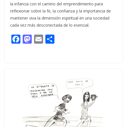
la infancia con el camino del emprendimiento para
reflexionar sobre la fe, la confianza y la importancia de
mantener viva la dimensión espiritual en una sociedad
cada vez más desconectada de lo esencial.
F
M
E
C
ac
as
m
o
e
to
ai
m
b
d
l
p
o
o
ar
o
n
ti
k
r