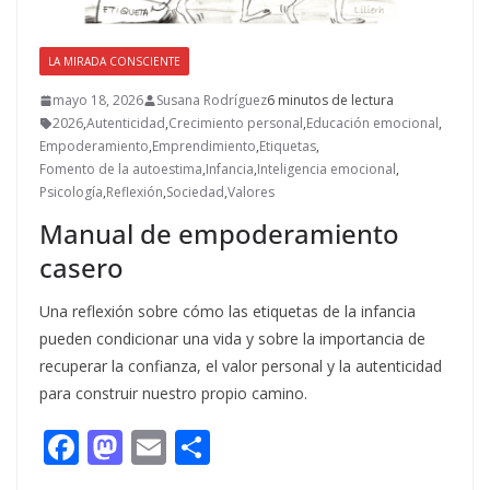
LA MIRADA CONSCIENTE
mayo 18, 2026
Susana Rodríguez
6 minutos de lectura
2026
,
Autenticidad
,
Crecimiento personal
,
Educación emocional
,
Empoderamiento
,
Emprendimiento
,
Etiquetas
,
Fomento de la autoestima
,
Infancia
,
Inteligencia emocional
,
Psicología
,
Reflexión
,
Sociedad
,
Valores
Manual de empoderamiento
casero
Una reflexión sobre cómo las etiquetas de la infancia
pueden condicionar una vida y sobre la importancia de
recuperar la confianza, el valor personal y la autenticidad
para construir nuestro propio camino.
F
M
E
C
ac
as
m
o