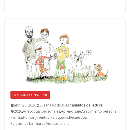
e
to
ai
m
b
d
l
p
o
o
ar
o
n
ti
k
r
LA MIRADA CONSCIENTE
abril 28, 2026
Susana Rodríguez
7 minutos de lectura
2026
,
Anécdotas personales
,
Aprendizaje
,
Crecimiento personal
,
Familia
,
Humor
,
Juventud
,
Peluquería
,
Recuerdos
,
Relaciones familiares
,
Vida cotidiana