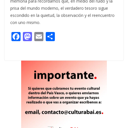
memoria para recordarnos que, en medio del ruido y la
prisa del mundo moderno, el verdadero tesoro sigue
escondido en la quietud, la observación y el reencuentro
con uno mismo.
F
M
E
C
ac
as
m
o
e
to
ai
m
b
d
l
p
o
o
ar
o
n
ti
k
r