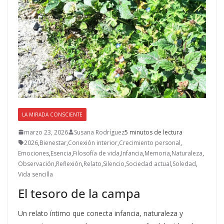
LA MIRADA CONSCIENTE
marzo 23, 2026
Susana Rodríguez
5 minutos de lectura
2026
,
Bienestar
,
Conexión interior
,
Crecimiento personal
,
Emociones
,
Esencia
,
Filosofía de vida
,
Infancia
,
Memoria
,
Naturaleza
,
Observación
,
Reflexión
,
Relato
,
Silencio
,
Sociedad actual
,
Soledad
,
Vida sencilla
El tesoro de la campa
Un relato íntimo que conecta infancia, naturaleza y