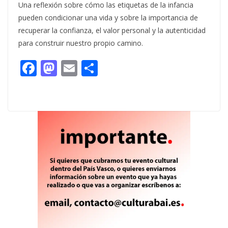
Una reflexión sobre cómo las etiquetas de la infancia
pueden condicionar una vida y sobre la importancia de
recuperar la confianza, el valor personal y la autenticidad
para construir nuestro propio camino.
F
M
E
C
ac
as
m
o
e
to
ai
m
b
d
l
p
o
o
ar
o
n
ti
k
r