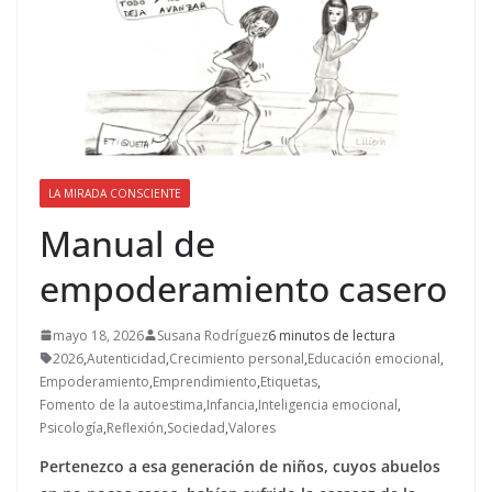
LA MIRADA CONSCIENTE
Manual de
empoderamiento casero
mayo 18, 2026
Susana Rodríguez
6 minutos de lectura
2026
,
Autenticidad
,
Crecimiento personal
,
Educación emocional
,
Empoderamiento
,
Emprendimiento
,
Etiquetas
,
Fomento de la autoestima
,
Infancia
,
Inteligencia emocional
,
Psicología
,
Reflexión
,
Sociedad
,
Valores
Pertenezco a esa generación de niños, cuyos abuelos