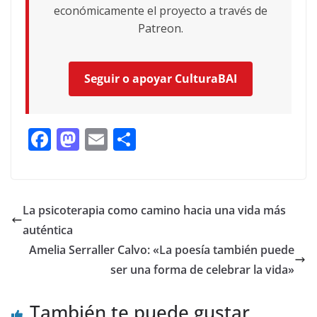
económicamente el proyecto a través de
Patreon.
Seguir o apoyar CulturaBAI
F
M
E
C
ac
as
m
o
e
to
ai
m
b
d
l
p
La psicoterapia como camino hacia una vida más
o
o
ar
auténtica
o
n
ti
Amelia Serraller Calvo: «La poesía también puede
k
r
ser una forma de celebrar la vida»
También te puede gustar