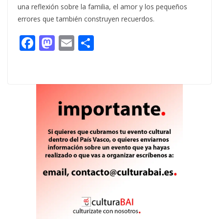
una reflexión sobre la familia, el amor y los pequeños
errores que también construyen recuerdos.
F
M
E
C
ac
as
m
o
e
to
ai
m
b
d
l
p
o
o
ar
o
n
ti
k
r