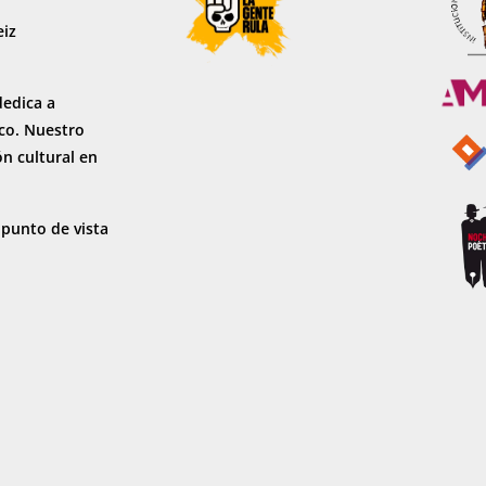
eiz
dedica a
sco. Nuestro
ón cultural en
 punto de vista