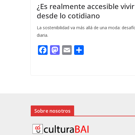
¿Es realmente accesible vivi
desde lo cotidiano
La sostenibilidad va más allá de una moda: desafío
diaria.
F
M
E
C
ac
as
m
o
e
to
ai
m
b
d
l
p
o
o
ar
o
n
ti
k
r
Sobre nosotros