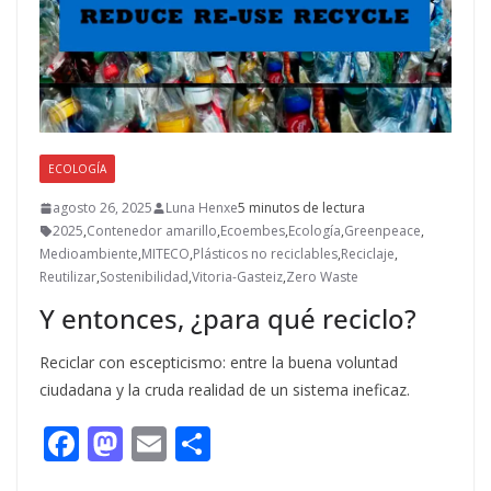
ECOLOGÍA
agosto 26, 2025
Luna Henxe
5 minutos de lectura
2025
,
Contenedor amarillo
,
Ecoembes
,
Ecología
,
Greenpeace
,
Medioambiente
,
MITECO
,
Plásticos no reciclables
,
Reciclaje
,
Reutilizar
,
Sostenibilidad
,
Vitoria-Gasteiz
,
Zero Waste
Y entonces, ¿para qué reciclo?
Reciclar con escepticismo: entre la buena voluntad
ciudadana y la cruda realidad de un sistema ineficaz.
F
M
E
C
ac
as
m
o