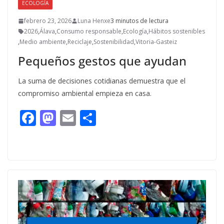
ECOLOGÍA
febrero 23, 2026
Luna Henxe
3 minutos de lectura
2026
,
Álava
,
Consumo responsable
,
Ecología
,
Hábitos sostenibles
,
Medio ambiente
,
Reciclaje
,
Sostenibilidad
,
Vitoria-Gasteiz
Pequeños gestos que ayudan
La suma de decisiones cotidianas demuestra que el
compromiso ambiental empieza en casa.
F
M
E
C
ac
as
m
o
e
to
ai
m
b
d
l
p
o
o
ar
o
n
ti
k
r