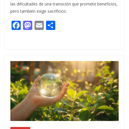
las dificultades de una transición que promete beneficios,
pero también exige sacrificios.
F
M
E
C
ac
as
m
o
e
to
ai
m
b
d
l
p
o
o
ar
o
n
ti
k
r