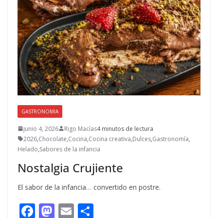
GASTRONOMIA
junio 4, 2026
Rigo Macías
4 minutos de lectura
2026
,
Chocolate
,
Cocina
,
Cocina creativa
,
Dulces
,
Gastronomía
,
Helado
,
Sabores de la infancia
Nostalgia Crujiente
El sabor de la infancia… convertido en postre.
F
M
E
C