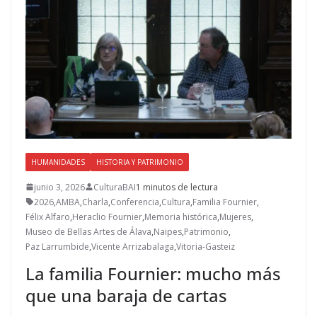
HUMANIDADES
HISTORIA Y PATRIMONIO
junio 3, 2026
CulturaBAI
1 minutos de lectura
2026
,
AMBA
,
Charla
,
Conferencia
,
Cultura
,
Familia Fournier
,
Félix Alfaro
,
Heraclio Fournier
,
Memoria histórica
,
Mujeres
,
Museo de Bellas Artes de Álava
,
Naipes
,
Patrimonio
,
Paz Larrumbide
,
Vicente Arrizabalaga
,
Vitoria-Gasteiz
La familia Fournier: mucho más
que una baraja de cartas