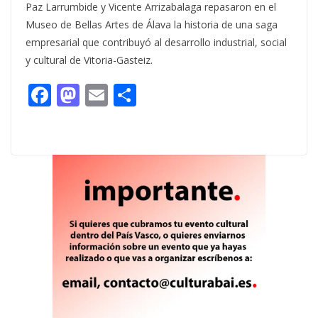
Paz Larrumbide y Vicente Arrizabalaga repasaron en el
Museo de Bellas Artes de Álava la historia de una saga
empresarial que contribuyó al desarrollo industrial, social
y cultural de Vitoria-Gasteiz.
F
M
E
C
ac
as
m
o
e
to
ai
m
b
d
l
p
o
o
ar
o
n
ti
k
r