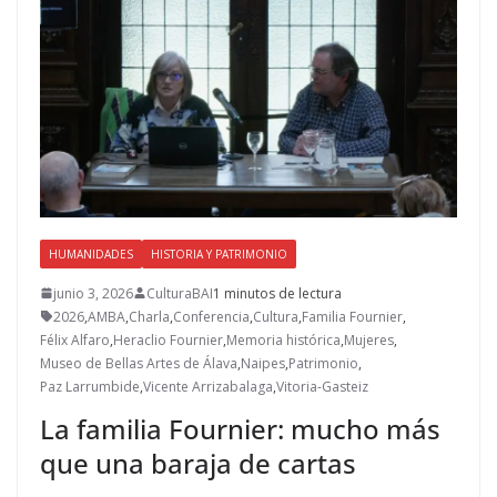
HUMANIDADES
HISTORIA Y PATRIMONIO
junio 3, 2026
CulturaBAI
1 minutos de lectura
2026
,
AMBA
,
Charla
,
Conferencia
,
Cultura
,
Familia Fournier
,
Félix Alfaro
,
Heraclio Fournier
,
Memoria histórica
,
Mujeres
,
Museo de Bellas Artes de Álava
,
Naipes
,
Patrimonio
,
Paz Larrumbide
,
Vicente Arrizabalaga
,
Vitoria-Gasteiz
La familia Fournier: mucho más
que una baraja de cartas