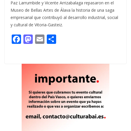
Paz Larrumbide y Vicente Arrizabalaga repasaron en el
Museo de Bellas Artes de Álava la historia de una saga
empresarial que contribuyó al desarrollo industrial, social
y cultural de Vitoria-Gasteiz.
F
M
E
C
ac
as
m
o
e
to
ai
m
b
d
l
p
o
o
ar
o
n
ti
k
r