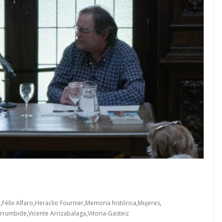
r
,
Félix Alfaro
,
Heraclio Fournier
,
Memoria histórica
,
Mujeres
,
arrumbide
,
Vicente Arrizabalaga
,
Vitoria-Gasteiz