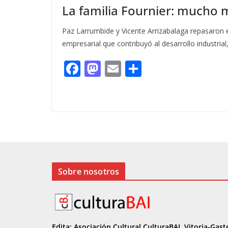
La familia Fournier: mucho 
Paz Larrumbide y Vicente Arrizabalaga repasaron e
empresarial que contribuyó al desarrollo industrial, 
F
M
E
C
ac
as
m
o
e
to
ai
m
b
d
l
p
o
o
ar
o
n
ti
k
r
Sobre nosotros
Edita: Asociación Cultural CulturaBAI, Vitoria-Gast