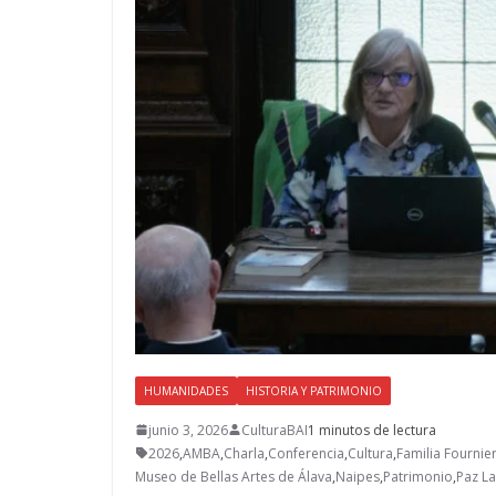
HUMANIDADES
HISTORIA Y PATRIMONIO
junio 3, 2026
CulturaBAI
1 minutos de lectura
2026
,
AMBA
,
Charla
,
Conferencia
,
Cultura
,
Familia Fournie
Museo de Bellas Artes de Álava
,
Naipes
,
Patrimonio
,
Paz L