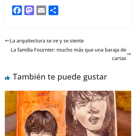
F
M
E
C
ac
as
m
o
e
to
ai
m
b
d
l
p
La arquitectura se ve y se siente
o
o
ar
La familia Fournier: mucho más que una baraja de
o
n
ti
cartas
k
r
También te puede gustar