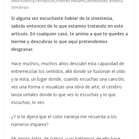
Neurociencia
,
Percepción
,
Pharrell Williams
,
Sensibilidad artística
,
Sinestesia
Si alguna vez escuchaste hablar de la sinestesia,
sabrás entonces de lo que estamos tratando en este
artículo. En cualquier caso, te animo a que te quedes a
leerme y descubras lo que aquí pretendemos
desgranar.
Hace muchos, muchos años descubrí esta capacidad de
entremezclar los sentidos; allá donde se fusionan el oído
y la vista, un lugar donde, cuando escuchas una canción,
ves una forma o visualizas una obra de arte, el cerebro
lanza señales donde lo que ves lo escuchas y lo que
escuchas, lo ves.
¿Y si te dijera que el color naranja me recuerda a los
números impares?
Mi amiga Antía, de Galicia, y yo hablamos de ello hace