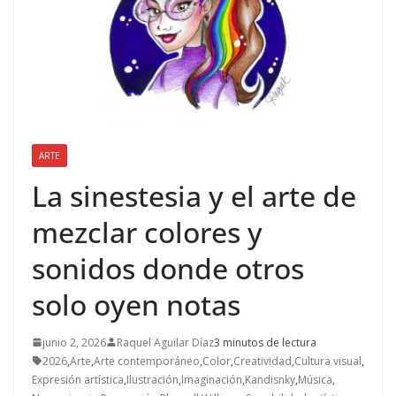
ARTE
La sinestesia y el arte de
mezclar colores y
sonidos donde otros
solo oyen notas
junio 2, 2026
Raquel Aguilar Díaz
3 minutos de lectura
2026
,
Arte
,
Arte contemporáneo
,
Color
,
Creatividad
,
Cultura visual
,
Expresión artística
,
Ilustración
,
Imaginación
,
Kandisnky
,
Música
,