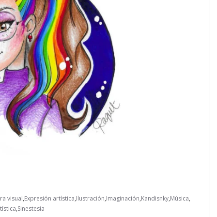
ra visual
,
Expresión artística
,
Ilustración
,
Imaginación
,
Kandisnky
,
Música
,
tística
,
Sinestesia