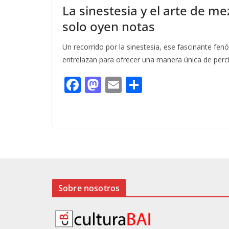
La sinestesia y el arte de m
solo oyen notas
Un recorrido por la sinestesia, ese fascinante f
entrelazan para ofrecer una manera única de percib
F
M
E
C
ac
as
m
o
e
to
ai
m
b
d
l
p
o
o
ar
o
n
ti
k
r
Sobre nosotros