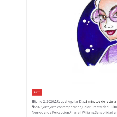
ARTE
junio 2, 2026
Raquel Aguilar Díaz
3 minutos de lectura
2026
,
Arte
,
Arte contemporáneo
,
Color
,
Creatividad
,
Cultu
Neurociencia
,
Percepción
,
Pharrell Williams
,
Sensibilidad ar