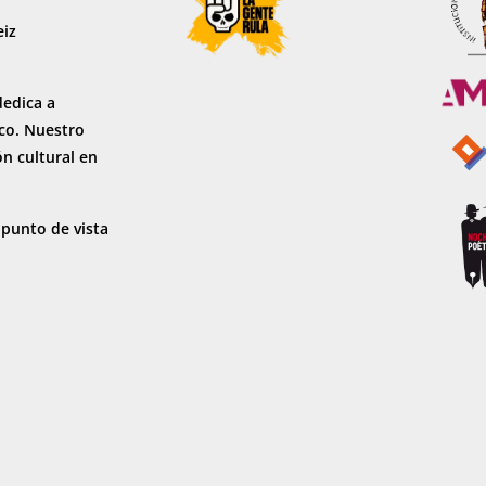
eiz
dedica a
sco. Nuestro
ón cultural en
 punto de vista