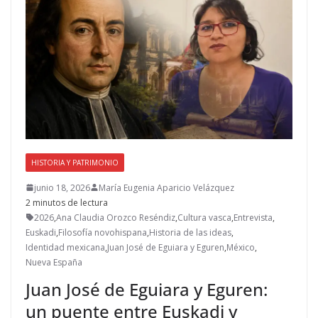
HISTORIA Y PATRIMONIO
junio 18, 2026
María Eugenia Aparicio Velázquez
2 minutos de lectura
2026
,
Ana Claudia Orozco Reséndiz
,
Cultura vasca
,
Entrevista
,
Euskadi
,
Filosofía novohispana
,
Historia de las ideas
,
Identidad mexicana
,
Juan José de Eguiara y Eguren
,
México
,
Nueva España
Juan José de Eguiara y Eguren:
un puente entre Euskadi y