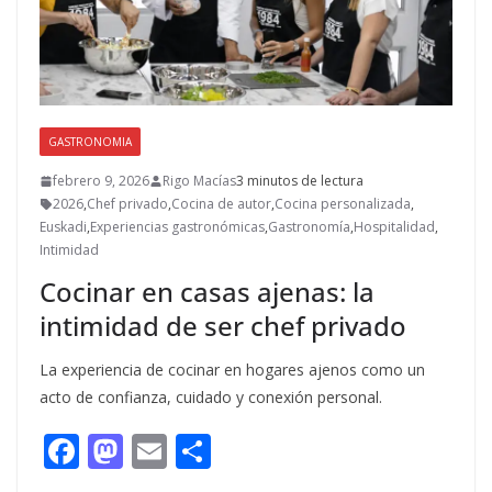
GASTRONOMIA
febrero 9, 2026
Rigo Macías
3 minutos de lectura
2026
,
Chef privado
,
Cocina de autor
,
Cocina personalizada
,
Euskadi
,
Experiencias gastronómicas
,
Gastronomía
,
Hospitalidad
,
Intimidad
Cocinar en casas ajenas: la
intimidad de ser chef privado
La experiencia de cocinar en hogares ajenos como un
acto de confianza, cuidado y conexión personal.
F
M
E
C
ac
as
m
o