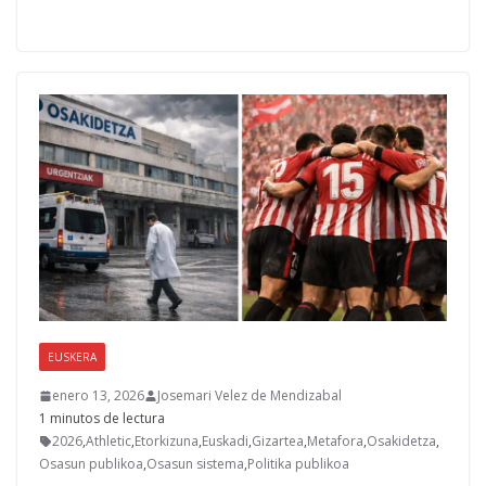
e
to
ai
m
b
d
l
p
o
o
ar
o
n
ti
k
r
EUSKERA
enero 13, 2026
Josemari Velez de Mendizabal
1 minutos de lectura
2026
,
Athletic
,
Etorkizuna
,
Euskadi
,
Gizartea
,
Metafora
,
Osakidetza
,
Osasun publikoa
,
Osasun sistema
,
Politika publikoa