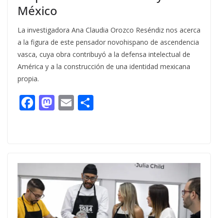
México
La investigadora Ana Claudia Orozco Reséndiz nos acerca
a la figura de este pensador novohispano de ascendencia
vasca, cuya obra contribuyó a la defensa intelectual de
América y a la construcción de una identidad mexicana
propia.
F
M
E
C
ac
as
m
o
e
to
ai
m
b
d
l
p
o
o
ar
o
n
ti
k
r