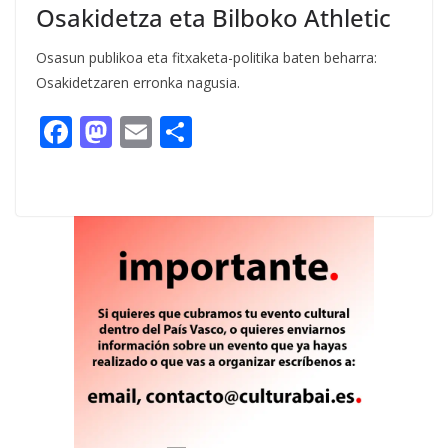
Osakidetza eta Bilboko Athletic
Osasun publikoa eta fitxaketa-politika baten beharra:
Osakidetzaren erronka nagusia.
F
M
E
C
ac
as
m
o
e
to
ai
m
b
d
l
p
o
o
ar
o
n
ti
k
r