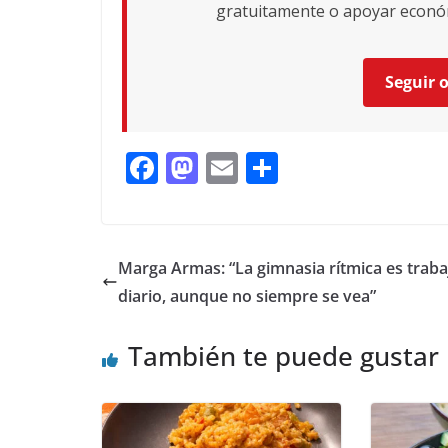
gratuitamente o apoyar económ
Seguir 
F
M
E
C
ac
as
m
o
e
to
ai
m
b
d
l
p
Marga Armas: “La gimnasia rítmica es traba
o
o
ar
diario, aunque no siempre se vea”
o
n
ti
También te puede gustar
k
r