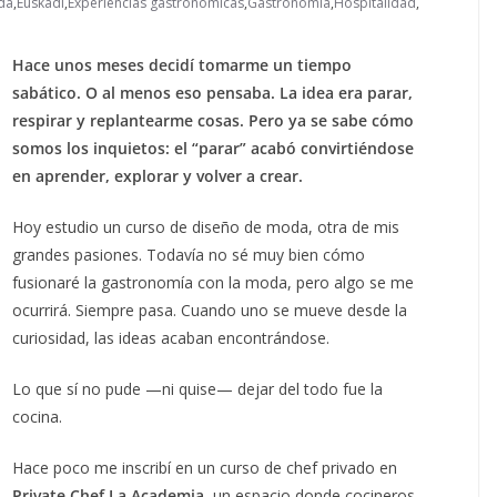
da
,
Euskadi
,
Experiencias gastronómicas
,
Gastronomía
,
Hospitalidad
,
Hace unos meses decidí tomarme un tiempo
sabático. O al menos eso pensaba. La idea era parar,
respirar y replantearme cosas. Pero ya se sabe cómo
somos los inquietos: el “parar” acabó convirtiéndose
en aprender, explorar y volver a crear.
Hoy estudio un curso de diseño de moda, otra de mis
grandes pasiones. Todavía no sé muy bien cómo
fusionaré la gastronomía con la moda, pero algo se me
ocurrirá. Siempre pasa. Cuando uno se mueve desde la
curiosidad, las ideas acaban encontrándose.
Lo que sí no pude —ni quise— dejar del todo fue la
cocina.
Hace poco me inscribí en un curso de chef privado en
Private Chef La Academia
, un espacio donde cocineros