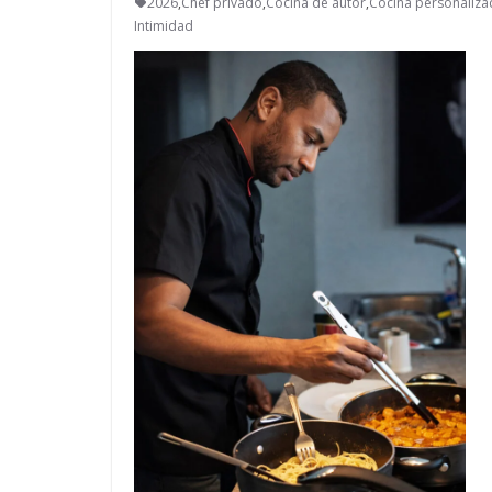
2026
,
Chef privado
,
Cocina de autor
,
Cocina personaliza
Intimidad