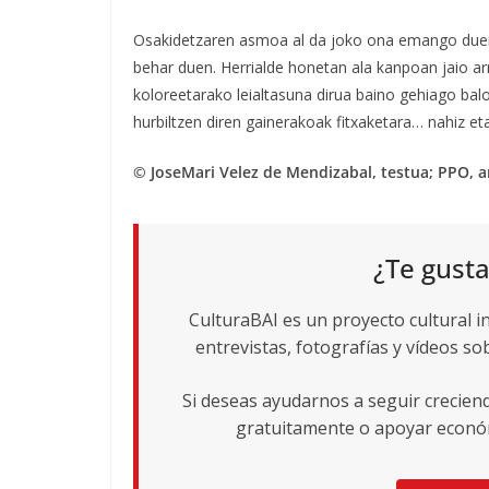
Osakidetzaren asmoa al da joko ona emango duen p
behar duen. Herrialde honetan ala kanpoan jaio ar
koloreetarako leialtasuna dirua baino gehiago bal
hurbiltzen diren gainerakoak fitxaketara… nahiz eta
© JoseMari Velez de Mendizabal, testua; PPO, a
¿Te gusta
CulturaBAI es un proyecto cultural i
entrevistas, fotografías y vídeos sob
Si deseas ayudarnos a seguir crecie
gratuitamente o apoyar económ