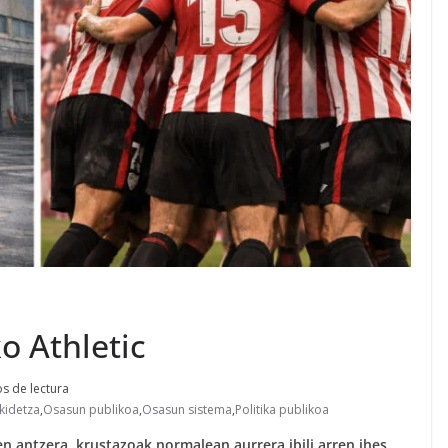
o Athletic
s de lectura
kidetza
,
Osasun publikoa
,
Osasun sistema
,
Politika publikoa
n antzera, krustazoak normalean aurrera ibili arren ihes