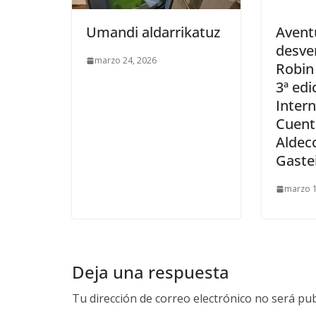
Umandi aldarrikatuz
Avent
desve
marzo 24, 2026
Robin 
3ª edi
Intern
Cuento
Aldeco
Gastei
marzo 1
Deja una respuesta
Tu dirección de correo electrónico no será pub