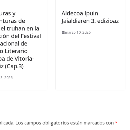
uras y
Aldecoa Ipuin
nturas de
Jaialdiaren 3. edizioaz
el truhan en la
marzo 10, 2026
ción del Festival
acional de
 Literario
a de Vitoria-
z (Cap.3)
3, 2026
licada.
Los campos obligatorios están marcados con
*