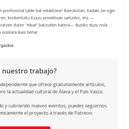
rofesional talde bat edukitzea? Baiezkotan, badaki zer egin
ren, konbentzitu itzazu proiektuan sartzeko, eta —
oratzen duten “Iribar” batzuekin batera— ikusiko duzu nola
 euskara ikasi behar.
rgazkia
 nuestro trabajo?
ndependiente que ofrece gratuitamente artículos,
re la actualidad cultural de Álava y el País Vasco.
ndo y cubriendo nuevos eventos, puedes seguirnos
icamente el proyecto a través de Patreon.