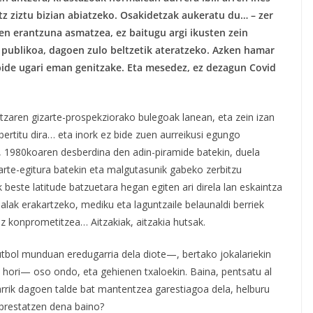
tz ziztu bizian abiatzeko. Osakidetzak aukeratu du… – zer
en erantzuna asmatzea, ez baitugu argi ikusten zein
 publikoa, dagoen zulo beltzetik ateratzeko. Azken hamar
bide ugari eman genitzake. Eta mesedez, ez dezagun Covid
ritzaren gizarte-prospekziorako bulegoak lanean, eta zein izan
bertitu dira… eta inork ez bide zuen aurreikusi egungo
, 1980koaren desberdina den adin-piramide batekin, duela
arte-egitura batekin eta malgutasunik gabeko zerbitzu
beste latitude batzuetara hegan egiten ari direla lan eskaintza
lak erakartzeko, mediku eta laguntzaile belaunaldi berriek
z konprometitzea… Aitzakiak, aitzakia hutsak.
tbol munduan eredugarria dela diote—, bertako jokalariekin
 hori— oso ondo, eta gehienen txaloekin. Baina, pentsatu al
karrik dagoen talde bat mantentzea garestiagoa dela, helburu
 prestatzen dena baino?