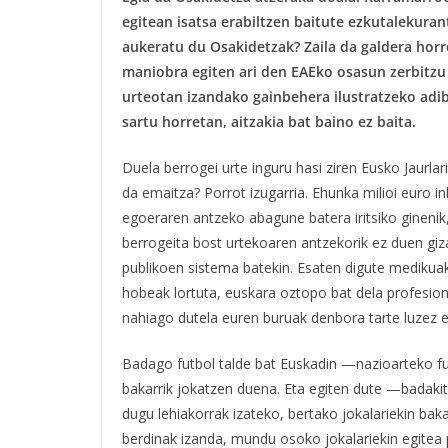
egitean isatsa erabiltzen baitute ezkutalekuran
aukeratu du Osakidetzak? Zaila da galdera horr
maniobra egiten ari den EAEko osasun zerbitzu
urteotan izandako gainbehera ilustratzeko adi
sartu horretan, aitzakia bat baino ez baita.
Duela berrogei urte inguru hasi ziren Eusko Jaurla
da emaitza? Porrot izugarria. Ehunka milioi euro in
egoeraren antzeko abagune batera iritsiko ginenik
berrogeita bost urtekoaren antzekorik ez duen giz
publikoen sistema batekin. Esaten digute medikuak 
hobeak lortuta, euskara oztopo bat dela profesiona
nahiago dutela euren buruak denbora tarte luzez e
Badago futbol talde bat Euskadin —nazioarteko fu
bakarrik jokatzen duena. Eta egiten dute —badakit
dugu lehiakorrak izateko, bertako jokalariekin ba
berdinak izanda, mundu osoko jokalariekin egitea