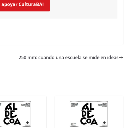
o apoyar CulturaBAI
250 mm: cuando una escuela se mide en ideas