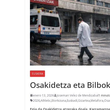
EUSKERA
Osakidetza eta Bilbok
enero 13, 2026
Josemari Velez de Mendizabal
1 minuto
2026
,
Athletic
,
Etorkizuna
,
Euskadi
,
Gizartea
,
Metafora
,
Osa
Egia da Osakidetza atzeraka doala. Karramarroe