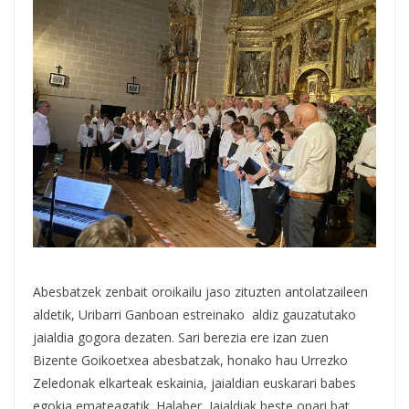
Abesbatzek zenbait oroikailu jaso zituzten antolatzaileen
aldetik, Uribarri Ganboan estreinako aldiz gauzatutako
jaialdia gogora dezaten. Sari berezia ere izan zuen
Bizente Goikoetxea abesbatzak, honako hau Urrezko
Zeledonak elkarteak eskainia, jaialdian euskarari babes
egokia emateagatik. Halaber, Jaialdiak beste opari bat