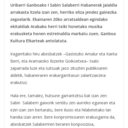
Uribarri Ganboako I Sabin Salaberri Habanerak Jaialdia
arrakasta itzela izan zen, herriko eliza jendez gainezka
zegoelarik. Ekainaren 20ko arratsaldean egindako
ekitaldiak Arabako herri txiki honetako musika
erakusketa honen estreinaldia markatu zuen, Ganboa
Kultura Elkarteak antolatuta.
Iragarritako hiru abesbatzek –Gasteizko Amalur eta Kanta
Berri, eta Aramaioko Bizente Goikoetxea– txalo
zaparrada luze eta sutsuak jaso zituzten publikoaren
aldetik, habaneraren erakargarritasun zalantzaezina
erakutsiz.
Hala ere, tamalez, hutsune garrantzitsu bat izan zen:
Sabin Salaberri gaixorik sentitu zen aurreko egunean eta
ezin izan zen bertaratu, bere ilusio eta hilabetetako lan
handia izan arren. Bere konpromisoaren erakusgarria da,
abesbatzek Salaberriren beraren konposizioa,