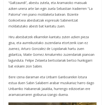
“Galtzaundi”, abestu zutela, eta Aramaioko maisuak
azken unera arte lan egin zuela Sebastian Iradierren “La
Paloma”-ren piano moldaketa batean. Bizente
Goikoetxea abesbatzak espresuki Sabinentzat
moldatutako abesti bat kantatu zuen.
Hiru abesbatzek elkarrekin kantatu zuten azken pieza
gisa, eta aurreikusitako zuzendaria etortzerik izan ez
zuenez, Arturo Gonzalez de Lopidanak hartu zuen
gidaritza, Maite Gomez Amalurreko zuzendariak pianoan
lagunduta. Felipe Zelaieta bertsolariak bertso hunkigarri
bat eskaini zion Sabini.
Bere izena daraman eta Uribarri Ganboarekin lotura
estua duen Sabin Salaberri arabar musikariaz harro dago
Uribarriko Habanerak Jaialdia, hurrengo edizioetan ere
aramaioarraren goiburua izango duena.