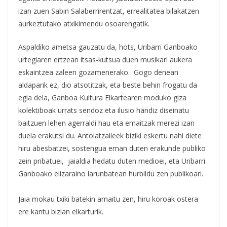
izan zuen Sabin Salaberrirentzat, errealitatea bilakatzen
aurkeztutako atxikimendu osoarengatik.
Aspaldiko ametsa gauzatu da, hots, Uribarri Ganboako
urtegiaren ertzean itsas-kutsua duen musikari aukera
eskaintzea zaleen gozamenerako. Gogo denean
aldaparik ez, dio atsotitzak, eta beste behin frogatu da
egia dela, Ganboa Kultura Elkartearen moduko giza
kolektiboak urrats sendoz eta ilusio handiz diseinatu
baitzuen lehen agerraldi hau eta emaitzak merezi izan
duela erakutsi du. Antolatzaileek biziki eskertu nahi diete
hiru abesbatzei, sostengua eman duten erakunde publiko
zein pribatuei, jaialdia hedatu duten medioei, eta Uribarri
Ganboako elizaraino larunbatean hurbildu zen publikoari.
Jaia mokau txiki batekin amaitu zen, hiru koroak ostera
ere kantu bizian elkarturik.