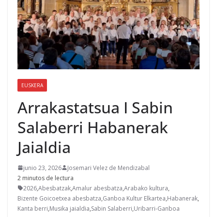
EUSKERA
Arrakastatsua I Sabin
Salaberri Habanerak
Jaialdia
junio 23, 2026
Josemari Velez de Mendizabal
2 minutos de lectura
2026
,
Abesbatzak
,
Amalur abesbatza
,
Arabako kultura
,
Bizente Goicoetxea abesbatza
,
Ganboa Kultur Elkartea
,
Habanerak
,
Kanta berri
,
Musika jaialdia
,
Sabin Salaberri
,
Uribarri-Ganboa