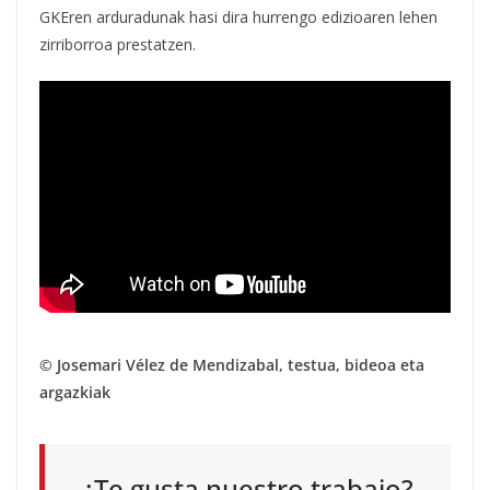
GKEren arduradunak hasi dira hurrengo edizioaren lehen
zirriborroa prestatzen.
© Josemari Vélez de Mendizabal, testua, bideoa eta
argazkiak
¿Te gusta nuestro trabajo?