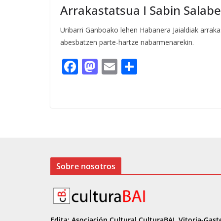
Arrakastatsua I Sabin Salabe
Uribarri Ganboako lehen Habanera Jaialdiak arraka
abesbatzen parte-hartze nabarmenarekin.
F
M
E
C
ac
as
m
o
e
to
ai
m
b
d
l
p
o
o
ar
o
n
ti
k
r
Sobre nosotros
Edita: Asociación Cultural CulturaBAI, Vitoria-Gast