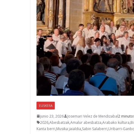
EUSKERA
junio 23, 2026
Josemari Velez de Mendizabal
2 minutos
2026
,
Abesbatzak
,
Amalur abesbatza
,
Arabako kultura
,
B
Kanta berri
,
Musika jaialdia
,
Sabin Salaberri
,
Uribarri-Ganb