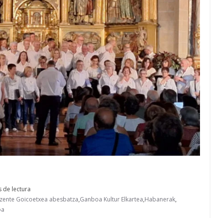
 de lectura
izente Goicoetxea abesbatza
,
Ganboa Kultur Elkartea
,
Habanerak
,
oa