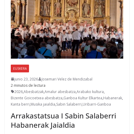
EUSKERA
junio 23, 2026
Josemari Velez de Mendizabal
2 minutos de lectura
2026
,
Abesbatzak
,
Amalur abesbatza
,
Arabako kultura
,
Bizente Goicoetxea abesbatza
,
Ganboa Kultur Elkartea
,
Habanerak
,
Kanta berri
,
Musika jaialdia
,
Sabin Salaberri
,
Uribarri-Ganboa
Arrakastatsua I Sabin Salaberri
Habanerak Jaialdia