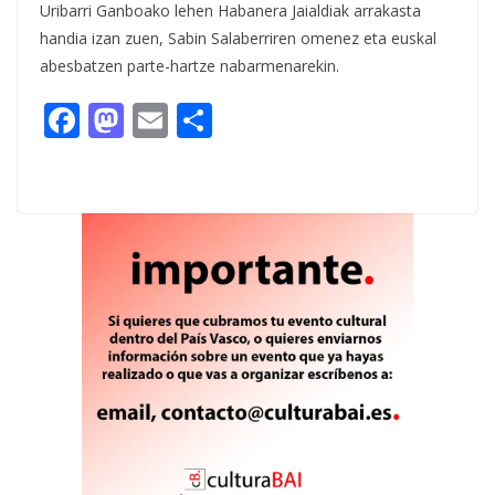
Uribarri Ganboako lehen Habanera Jaialdiak arrakasta
handia izan zuen, Sabin Salaberriren omenez eta euskal
abesbatzen parte-hartze nabarmenarekin.
F
M
E
C
ac
as
m
o
e
to
ai
m
b
d
l
p
o
o
ar
o
n
ti
k
r