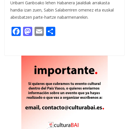
Uribarri Ganboako lehen Habanera Jaialdiak arrakasta
handia izan zuen, Sabin Salaberriren omenez eta euskal
abesbatzen parte-hartze nabarmenarekin.
F
M
E
C
ac
as
m
o
e
to
ai
m
b
d
l
p
o
o
ar
o
n
ti
k
r