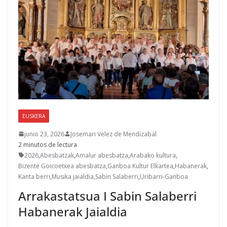
EUSKERA
junio 23, 2026
Josemari Velez de Mendizabal
2 minutos de lectura
2026
,
Abesbatzak
,
Amalur abesbatza
,
Arabako kultura
,
Bizente Goicoetxea abesbatza
,
Ganboa Kultur Elkartea
,
Habanerak
,
Kanta berri
,
Musika jaialdia
,
Sabin Salaberri
,
Uribarri-Ganboa
Arrakastatsua I Sabin Salaberri
Habanerak Jaialdia