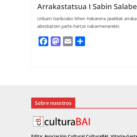
Arrakastatsua I Sabin Salabe
Uribarri Ganboako lehen Habanera Jaialdiak arraka
abesbatzen parte-hartze nabarmenarekin.
F
M
E
C
ac
as
m
o
e
to
ai
m
b
d
l
p
o
o
ar
o
n
ti
k
r
Sobre nosotros
Edita: Asociación Cultural CulturaBAI, Vitoria-Gast