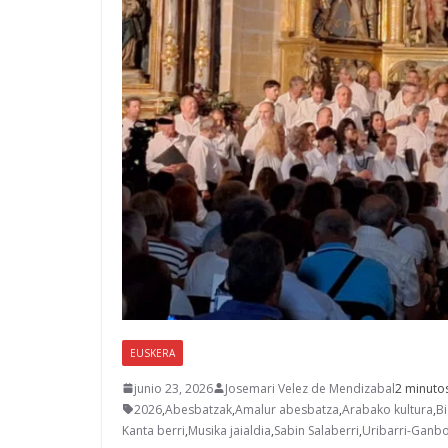
EUSKERA
junio 23, 2026
Josemari Velez de Mendizabal
2 minutos
2026
,
Abesbatzak
,
Amalur abesbatza
,
Arabako kultura
,
B
Kanta berri
,
Musika jaialdia
,
Sabin Salaberri
,
Uribarri-Ganb