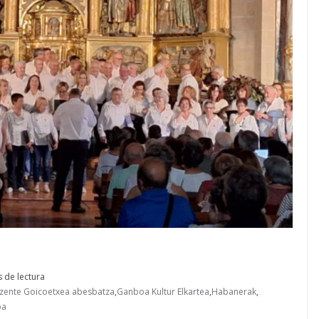
 de lectura
izente Goicoetxea abesbatza
,
Ganboa Kultur Elkartea
,
Habanerak
,
oa