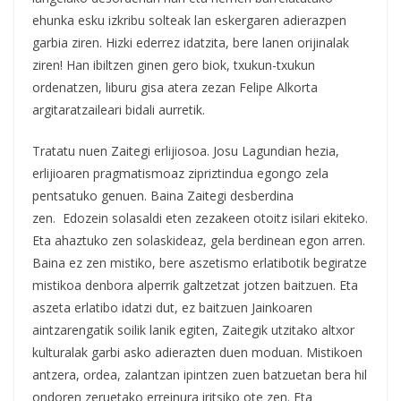
ehunka esku izkribu solteak lan eskergaren adierazpen
garbia ziren. Hizki ederrez idatzita, bere lanen orijinalak
ziren! Han ibiltzen ginen gero biok, txukun-txukun
ordenatzen, liburu gisa atera zezan Felipe Alkorta
argitaratzaileari bidali aurretik.
Tratatu nuen Zaitegi erlijiosoa. Josu Lagundian hezia,
erlijioaren pragmatismoaz zipriztindua egongo zela
pentsatuko genuen. Baina Zaitegi desberdina
zen. Edozein solasaldi eten zezakeen otoitz isilari ekiteko.
Eta ahaztuko zen solaskideaz, gela berdinean egon arren.
Baina ez zen mistiko, bere aszetismo erlatibotik begiratze
mistikoa denbora alperrik galtzetzat jotzen baitzuen. Eta
aszeta erlatibo idatzi dut, ez baitzuen Jainkoaren
aintzarengatik soilik lanik egiten, Zaitegik utzitako altxor
kulturalak garbi asko adierazten duen moduan. Mistikoen
antzera, ordea, zalantzan ipintzen zuen batzuetan bera hil
ondoren zeruetako erreinura iritsiko ote zen. Eta