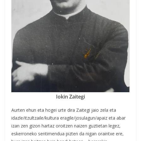
Iokin Zaitegi
Aurten ehun eta hogei urte dira Zaitegi jaio zela eta
idazle/itzultzaile/kultura eragile/josulagun/apaiz eta abar
izan zen gizon hartaz oroitzen naizen guztietan legez,
eskerroneko sentimendua pizten da nigan oraintxe ere,