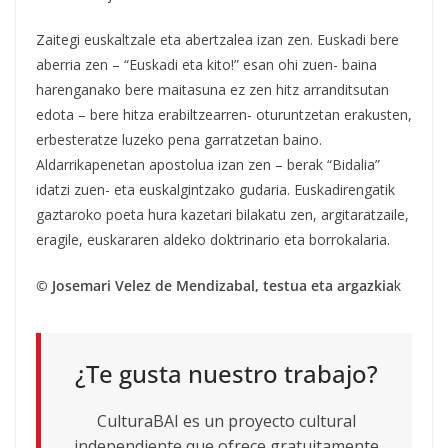
Zaitegi euskaltzale eta abertzalea izan zen. Euskadi bere
aberria zen – “Euskadi eta kito!” esan ohi zuen- baina
harenganako bere maitasuna ez zen hitz arranditsutan
edota – bere hitza erabiltzearren- oturuntzetan erakusten,
erbesteratze luzeko pena garratzetan baino.
Aldarrikapenetan apostolua izan zen – berak “Bidalia”
idatzi zuen- eta euskalgintzako gudaria. Euskadirengatik
gaztaroko poeta hura kazetari bilakatu zen, argitaratzaile,
eragile, euskararen aldeko doktrinario eta borrokalaria.
© Josemari Velez de Mendizabal, testua eta argazkia
k
¿Te gusta nuestro trabajo?
CulturaBAI es un proyecto cultural
independiente que ofrece gratuitamente