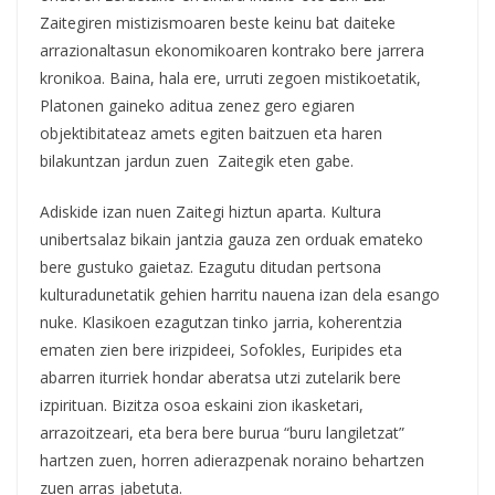
Zaitegiren mistizismoaren beste keinu bat daiteke
arrazionaltasun ekonomikoaren kontrako bere jarrera
kronikoa. Baina, hala ere, urruti zegoen mistikoetatik,
Platonen gaineko aditua zenez gero egiaren
objektibitateaz amets egiten baitzuen eta haren
bilakuntzan jardun zuen Zaitegik eten gabe.
Adiskide izan nuen Zaitegi hiztun aparta. Kultura
unibertsalaz bikain jantzia gauza zen orduak emateko
bere gustuko gaietaz. Ezagutu ditudan pertsona
kulturadunetatik gehien harritu nauena izan dela esango
nuke. Klasikoen ezagutzan tinko jarria, koherentzia
ematen zien bere irizpideei, Sofokles, Euripides eta
abarren iturriek hondar aberatsa utzi zutelarik bere
izpirituan. Bizitza osoa eskaini zion ikasketari,
arrazoitzeari, eta bera bere burua “buru langiletzat”
hartzen zuen, horren adierazpenak noraino behartzen
zuen arras jabetuta.