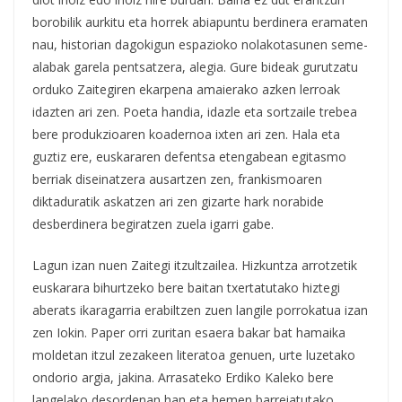
borobilik aurkitu eta horrek abiapuntu berdinera eramaten
nau, historian dagokigun espazioko nolakotasunen seme-
alabak garela pentsatzera, alegia. Gure bideak gurutzatu
orduko Zaitegiren ekarpena amaierako azken lerroak
idazten ari zen. Poeta handia, idazle eta sortzaile trebea
bere produkzioaren koadernoa ixten ari zen. Hala eta
guztiz ere, euskararen defentsa etengabean egitasmo
berriak diseinatzera ausartzen zen, frankismoaren
diktaduratik askatzen ari zen gizarte hark norabide
desberdinera begiratzen zuela igarri gabe.
Lagun izan nuen Zaitegi itzultzailea. Hizkuntza arrotzetik
euskarara bihurtzeko bere baitan txertatutako hiztegi
aberats ikaragarria erabiltzen zuen langile porrokatua izan
zen Iokin. Paper orri zuritan esaera bakar bat hamaika
moldetan itzul zezakeen literatoa genuen, urte luzetako
ondorio argia, jakina. Arrasateko Erdiko Kaleko bere
langelako desordenan han eta hemen barreiatutako