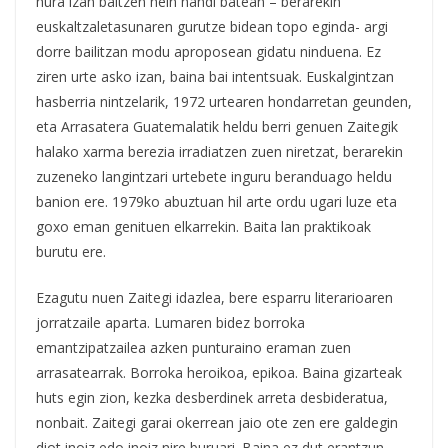
hura izan baitzen hein handi batean – berarekin
euskaltzaletasunaren gurutze bidean topo eginda- argi
dorre bailitzan modu aproposean gidatu ninduena. Ez
ziren urte asko izan, baina bai intentsuak. Euskalgintzan
hasberria nintzelarik, 1972 urtearen hondarretan geunden,
eta Arrasatera Guatemalatik heldu berri genuen Zaitegik
halako xarma berezia irradiatzen zuen niretzat, berarekin
zuzeneko langintzari urtebete inguru beranduago heldu
banion ere. 1979ko abuztuan hil arte ordu ugari luze eta
goxo eman genituen elkarrekin. Baita lan praktikoak
burutu ere.
Ezagutu nuen Zaitegi idazlea, bere esparru literarioaren
jorratzaile aparta. Lumaren bidez borroka
emantzipatzailea azken punturaino eraman zuen
arrasatearrak. Borroka heroikoa, epikoa. Baina gizarteak
huts egin zion, kezka desberdinek arreta desbideratua,
nonbait. Zaitegi garai okerrean jaio ote zen ere galdegin
diot inoiz edo inoiz nire buruari. Baina ez dut erantzun