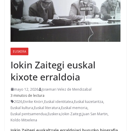
EUSKERA
Iokin Zaitegi euskal
kixote erraldoia
mayo 12, 2026
Josemari Velez de Mendizabal
3 minutos de lectura
2026
,
Enrike Knörr
,
Euskal identitatea
,
Euskal kazetaritza
,
Euskal kultura
,
Euskal literatura
,
Euskal memoria
,
Euskal pentsamendua
,
Euskera
,
Iokin Zaitegi
,
Juan San Martin
,
Koldo Mitxelena
Iokin Zaitegi euskaltzale erraldoiari buruzko biografia