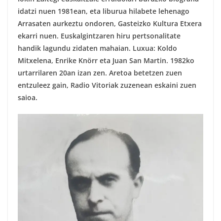
idatzi nuen 1981ean, eta liburua hilabete lehenago
Arrasaten aurkeztu ondoren, Gasteizko Kultura Etxera
ekarri nuen. Euskalgintzaren hiru pertsonalitate
handik lagundu zidaten mahaian. Luxua: Koldo
Mitxelena, Enrike Knörr eta Juan San Martin. 1982ko
urtarrilaren 20an izan zen. Aretoa betetzen zuen
entzuleez gain, Radio Vitoriak zuzenean eskaini zuen
saioa.