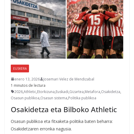
EUSKERA
enero 13, 2026
Josemari Velez de Mendizabal
1 minutos de lectura
2026
,
Athletic
,
Etorkizuna
,
Euskadi
,
Gizartea
,
Metafora
,
Osakidetza
,
Osasun publikoa
,
Osasun sistema
,
Politika publikoa
Osakidetza eta Bilboko Athletic
Osasun publikoa eta fitxaketa-politika baten beharra:
Osakidetzaren erronka nagusia.