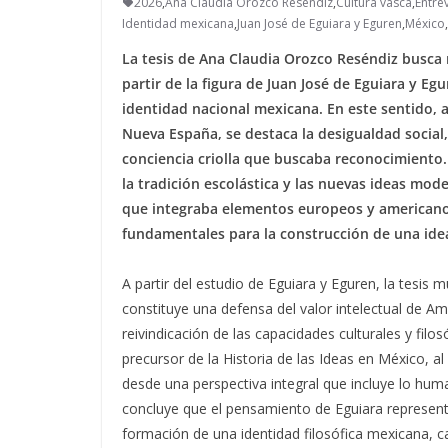
2026
,
Ana Claudia Orozco Reséndiz
,
Cultura vasca
,
Entrev
Identidad mexicana
,
Juan José de Eguiara y Eguren
,
México
,
La tesis de Ana Claudia Orozco Reséndiz busca re
partir de la figura de Juan José de Eguiara y E
identidad nacional mexicana. En este sentido, ana
Nueva España, se destaca la desigualdad social,
conciencia criolla que buscaba reconocimiento.
la tradición escolástica y las nuevas ideas mod
que integraba elementos europeos y americano
fundamentales para la construcción de una ide
A partir del estudio de Eguiara y Eguren, la tesis
constituye una defensa del valor intelectual de Amé
reivindicación de las capacidades culturales y fil
precursor de la Historia de las Ideas en México, al
desde una perspectiva integral que incluye lo human
concluye que el pensamiento de Eguiara represen
formación de una identidad filosófica mexicana, c