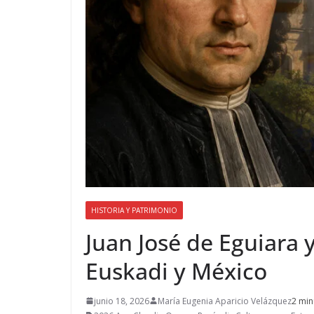
HISTORIA Y PATRIMONIO
Juan José de Eguiara 
Euskadi y México
junio 18, 2026
María Eugenia Aparicio Velázquez
2 min