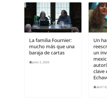
La familia Fournier:
Un ha
mucho más que una
reescr
baraja de cartas
un in
mexic
junio 3, 2026
autor
clave 
Echav
abril 16