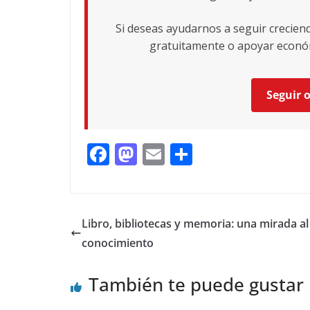
Si deseas ayudarnos a seguir crecie
gratuitamente o apoyar económ
Seguir 
F
M
E
C
ac
as
m
o
e
to
ai
m
b
d
l
p
Libro, bibliotecas y memoria: una mirada al
o
o
ar
conocimiento
o
n
ti
También te puede gustar
k
r