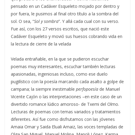
pensado en un Cadáver Esqueleto mojado por dentro y
por fuera, le pusimos al final otro título a la sombra del
sol. O sea, “
Sol y sombra
”. Y allá cada cual con su verso.
Fue así, con los 27 versos escritos, que nació este
Cadáver Esqueleto y movió sus huesos cobrando vida en
la lectura de cierre de la velada
Velada entrañable, en la que se pudieron escuchar
poemas muy interesantes, escuchar también lecturas
apasionadas, ingeniosas incluso, como ese duelo
pugilístico con la poesía marcando cada asalto a golpe de
campana; la siempre inestimable
perfopoesía
de Manuel
Vicente Cajón o las interpretaciones –en este caso de un
divertido romance lúdico amoroso- de Txemi del Olmo.
Lecturas de poemas con temas variados y tratamientos
diferentes. Así fue como disfrutamos con las jóvenes
Amaia Omar y Saida Eluali Arnaiz, las voces templadas de
Olga San Miguel, Manuel Molina, Manoli López, Karma