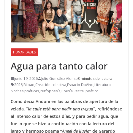
HUMANIDADES
Agua para tanto calor
junio 19, 2026
Julio González Alonso
3 minutos de lectura
2026
,
Bilbao
,
Creación colectiva
,
Espacio DaVinci
,
Literatura
,
Noches poéticas
,
Perfopoesía
,
Poesía
,
Recital poético
Como decía Andoni en las palabras de apertura de la
velada, “
la calle está para pedir una tregua
”, refiriéndose
al intenso calor de estos días, y para pedir agua, que
fue lo que se hizo a continuación con la lectura del
largo y hermoso poema “
Ángel de lluvia
” de Gerardo