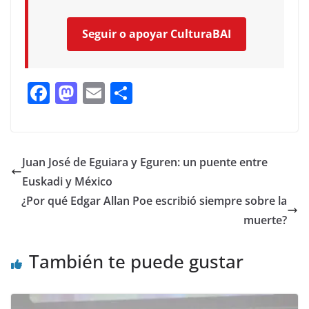
Seguir o apoyar CulturaBAI
F
M
E
C
ac
as
m
o
e
to
ai
m
b
d
l
p
Juan José de Eguiara y Eguren: un puente entre
o
o
ar
Euskadi y México
o
n
ti
¿Por qué Edgar Allan Poe escribió siempre sobre la
k
r
muerte?
También te puede gustar