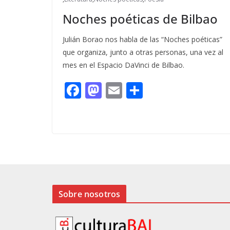
Noches poéticas de Bilbao
Julián Borao nos habla de las “Noches poéticas”
que organiza, junto a otras personas, una vez al
mes en el Espacio DaVinci de Bilbao.
F
M
E
C
ac
as
m
o
e
to
ai
m
b
d
l
p
o
o
ar
o
n
ti
k
r
Sobre nosotros