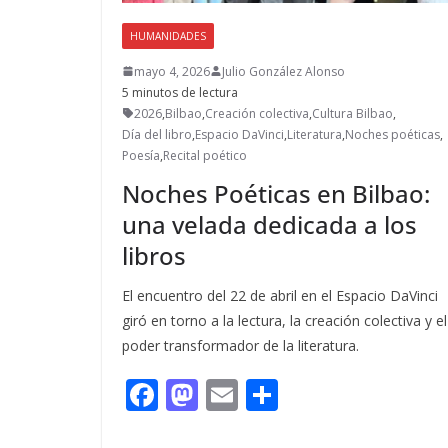
HUMANIDADES
mayo 4, 2026
Julio González Alonso
5 minutos de lectura
2026
,
Bilbao
,
Creación colectiva
,
Cultura Bilbao
,
Día del libro
,
Espacio DaVinci
,
Literatura
,
Noches poéticas
,
Poesía
,
Recital poético
Noches Poéticas en Bilbao:
una velada dedicada a los
libros
El encuentro del 22 de abril en el Espacio DaVinci
giró en torno a la lectura, la creación colectiva y el
poder transformador de la literatura.
F
M
E
C
ac
as
m
o