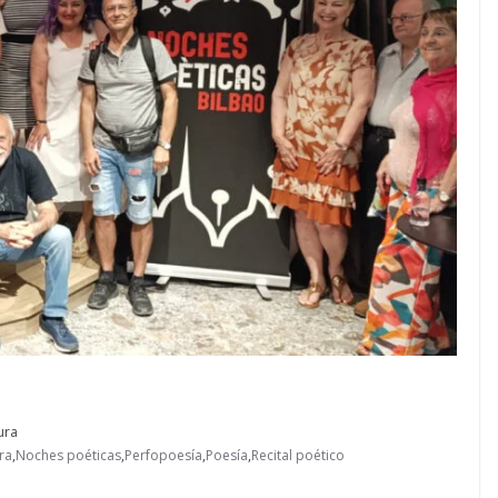
ura
ra
,
Noches poéticas
,
Perfopoesía
,
Poesía
,
Recital poético