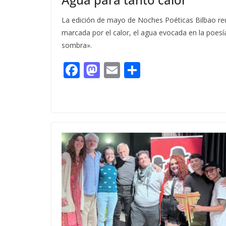
La edición de mayo de Noches Poéticas Bilbao reu
marcada por el calor, el agua evocada en la poesí
sombra».
F
M
E
C
ac
as
m
o
e
to
ai
m
b
d
l
p
o
o
ar
o
n
ti
k
r