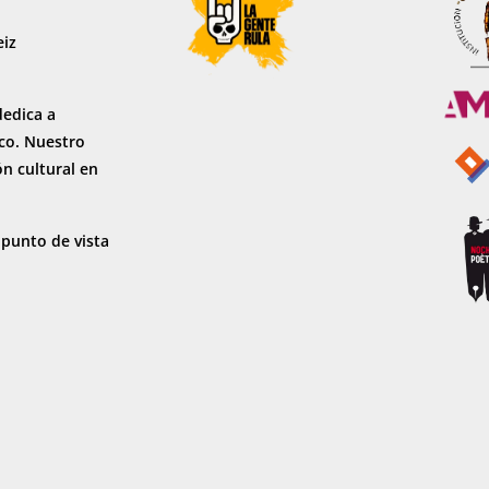
eiz
dedica a
sco. Nuestro
ón cultural en
 punto de vista