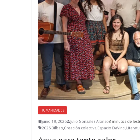
HUMANIDADES
junio 19, 2026
Julio González Alonso
3 minutos de lect
2026
,
Bilbao
,
Creación colectiva
,
Espacio DaVinci
,
Literatu
Agua para tanto calor