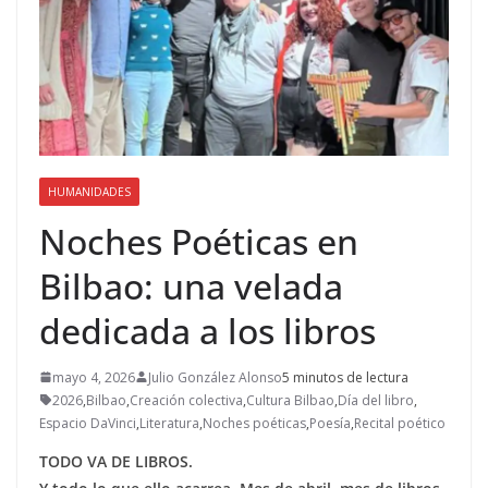
HUMANIDADES
Noches Poéticas en
Bilbao: una velada
dedicada a los libros
mayo 4, 2026
Julio González Alonso
5 minutos de lectura
2026
,
Bilbao
,
Creación colectiva
,
Cultura Bilbao
,
Día del libro
,
Espacio DaVinci
,
Literatura
,
Noches poéticas
,
Poesía
,
Recital poético
TODO VA DE LIBROS.