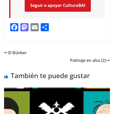
Seguir o apoyar CulturaBAI
F
M
E
C
ac
as
m
o
e
to
ai
m
b
d
l
p
El Búnker
o
o
ar
Patinaje en alza (2)
o
n
ti
k
r
También te puede gustar