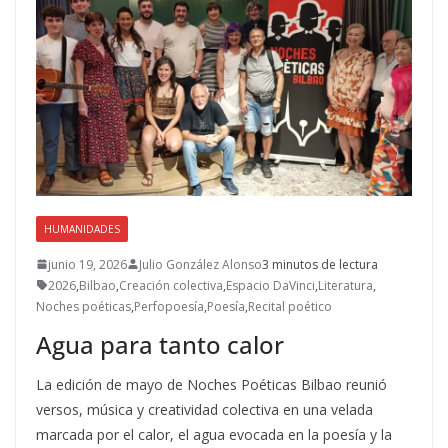
HUMANIDADES
junio 19, 2026
Julio González Alonso
3 minutos de lectura
2026
,
Bilbao
,
Creación colectiva
,
Espacio DaVinci
,
Literatura
,
Noches poéticas
,
Perfopoesía
,
Poesía
,
Recital poético
Agua para tanto calor
La edición de mayo de Noches Poéticas Bilbao reunió
versos, música y creatividad colectiva en una velada
marcada por el calor, el agua evocada en la poesía y la