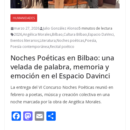
HUMANIDADES
marzo 27, 2026
Julio González Alonso
5 minutos de lectura
2026
,
Angélica Morales
,
Bilbao
,
Cultura Bilbao
,
Espacio DaVinci
,
Eventos literarios
,
Literatura
,
Noches poéticas
,
Poesía
,
Poesía contemporánea
,
Recital poético
Noches Poéticas en Bilbao: una
velada de palabra, memoria y
emoción en el Espacio Davinci
La entrega del VI Concurso Noches Poéticas reunió en
febrero a poetas, música y creación colectiva en una
noche marcada por la obra de Angélica Morales.
F
M
E
C
ac
as
m
o