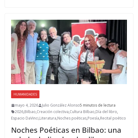
e
to
ai
m
b
d
l
p
o
o
ar
o
n
ti
k
r
HUMANIDADES
mayo 4, 2026
Julio González Alonso
5 minutos de lectura
2026
,
Bilbao
,
Creación colectiva
,
Cultura Bilbao
,
Día del libro
,
Espacio DaVinci
,
Literatura
,
Noches poéticas
,
Poesía
,
Recital poético
Noches Poéticas en Bilbao: una