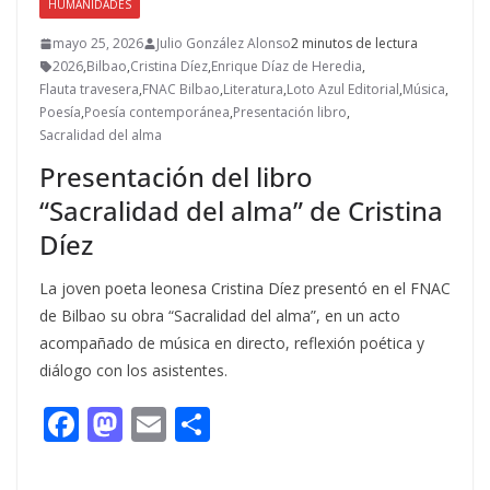
HUMANIDADES
mayo 25, 2026
Julio González Alonso
2 minutos de lectura
2026
,
Bilbao
,
Cristina Díez
,
Enrique Díaz de Heredia
,
Flauta travesera
,
FNAC Bilbao
,
Literatura
,
Loto Azul Editorial
,
Música
,
Poesía
,
Poesía contemporánea
,
Presentación libro
,
Sacralidad del alma
Presentación del libro
“Sacralidad del alma” de Cristina
Díez
La joven poeta leonesa Cristina Díez presentó en el FNAC
de Bilbao su obra “Sacralidad del alma”, en un acto
acompañado de música en directo, reflexión poética y
diálogo con los asistentes.
F
M
E
C
ac
as
m
o