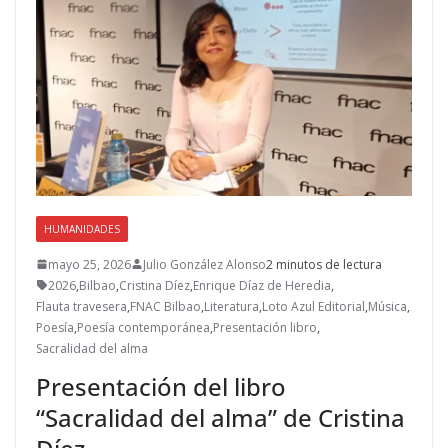
HUMANIDADES
mayo 25, 2026
Julio González Alonso
2 minutos de lectura
2026
,
Bilbao
,
Cristina Díez
,
Enrique Díaz de Heredia
,
Flauta travesera
,
FNAC Bilbao
,
Literatura
,
Loto Azul Editorial
,
Música
,
Poesía
,
Poesía contemporánea
,
Presentación libro
,
Sacralidad del alma
Presentación del libro
“Sacralidad del alma” de Cristina