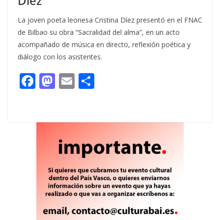
Díez
La joven poeta leonesa Cristina Díez presentó en el FNAC
de Bilbao su obra “Sacralidad del alma”, en un acto
acompañado de música en directo, reflexión poética y
diálogo con los asistentes.
F
M
E
C
ac
as
m
o
e
to
ai
m
b
d
l
p
o
o
ar
o
n
ti
k
r