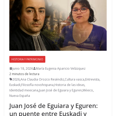
HISTORIA Y PATRIMONIO
junio 18, 2026
María Eugenia Aparicio Velázquez
2 minutos de lectura
2026
,
Ana Claudia Orozco Reséndiz
,
Cultura vasca
,
Entrevista
,
Euskadi
,
Filosofía novohispana
,
Historia de las ideas
,
Identidad mexicana
,
Juan José de Eguiara y Eguren
,
México
,
Nueva España
Juan José de Eguiara y Eguren:
un puente entre Euskadi y