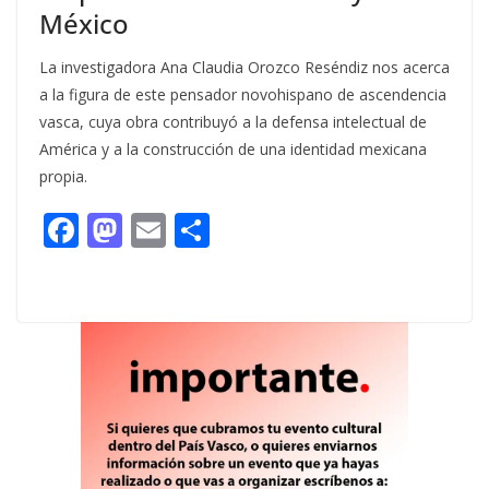
México
La investigadora Ana Claudia Orozco Reséndiz nos acerca
a la figura de este pensador novohispano de ascendencia
vasca, cuya obra contribuyó a la defensa intelectual de
América y a la construcción de una identidad mexicana
propia.
F
M
E
C
ac
as
m
o
e
to
ai
m
b
d
l
p
o
o
ar
o
n
ti
k
r