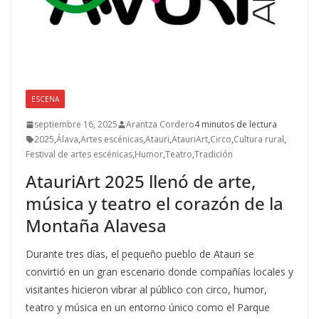
ESCENA
septiembre 16, 2025
Arantza Cordero
4 minutos de lectura
2025
,
Álava
,
Artes escénicas
,
Atauri
,
AtauriArt
,
Circo
,
Cultura rural
,
Festival de artes escénicas
,
Humor
,
Teatro
,
Tradición
AtauriArt 2025 llenó de arte,
música y teatro el corazón de la
Montaña Alavesa
Durante tres días, el pequeño pueblo de Atauri se
convirtió en un gran escenario donde compañías locales y
visitantes hicieron vibrar al público con circo, humor,
teatro y música en un entorno único como el Parque