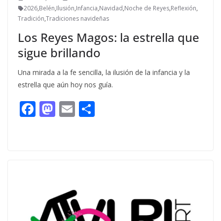
2026
,
Belén
,
Ilusión
,
Infancia
,
Navidad
,
Noche de Reyes
,
Reflexión
,
Tradición
,
Tradiciones navideñas
Los Reyes Magos: la estrella que
sigue brillando
Una mirada a la fe sencilla, la ilusión de la infancia y la
estrella que aún hoy nos guía.
F
M
E
C
ac
as
m
o
e
to
ai
m
b
d
l
p
o
o
ar
o
n
ti
k
r