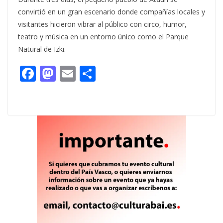
convirtió en un gran escenario donde compañías locales y
visitantes hicieron vibrar al público con circo, humor,
teatro y música en un entorno único como el Parque
Natural de Izki.
F
M
E
C
ac
as
m
o
e
to
ai
m
b
d
l
p
o
o
ar
o
n
ti
k
r