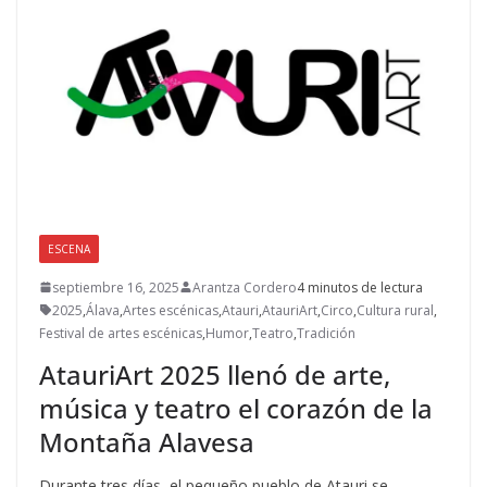
ESCENA
septiembre 16, 2025
Arantza Cordero
4 minutos de lectura
2025
,
Álava
,
Artes escénicas
,
Atauri
,
AtauriArt
,
Circo
,
Cultura rural
,
Festival de artes escénicas
,
Humor
,
Teatro
,
Tradición
AtauriArt 2025 llenó de arte,
música y teatro el corazón de la
Montaña Alavesa
Durante tres días, el pequeño pueblo de Atauri se