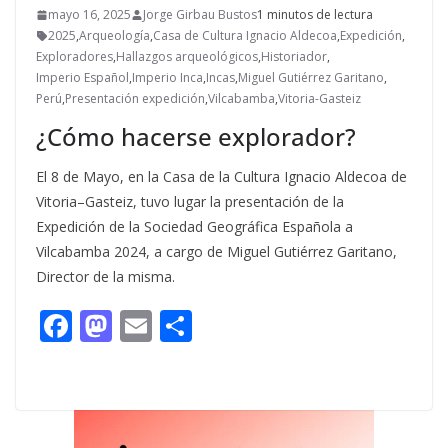
mayo 16, 2025
Jorge Girbau Bustos
1 minutos de lectura
2025
,
Arqueología
,
Casa de Cultura Ignacio Aldecoa
,
Expedición
,
Exploradores
,
Hallazgos arqueológicos
,
Historiador
,
Imperio Español
,
Imperio Inca
,
Incas
,
Miguel Gutiérrez Garitano
,
Perú
,
Presentación expedición
,
Vilcabamba
,
Vitoria-Gasteiz
¿Cómo hacerse explorador?
El 8 de Mayo, en la Casa de la Cultura Ignacio Aldecoa de
Vitoria–Gasteiz, tuvo lugar la presentación de la
Expedición de la Sociedad Geográfica Española a
Vilcabamba 2024, a cargo de Miguel Gutiérrez Garitano,
Director de la misma.
F
M
E
C
ac
as
m
o
e
to
ai
m
b
d
l
p