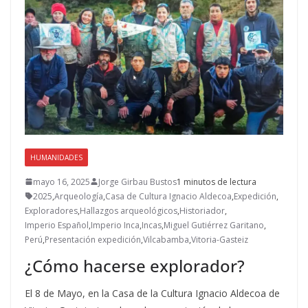
HUMANIDADES
mayo 16, 2025
Jorge Girbau Bustos
1 minutos de lectura
2025
,
Arqueología
,
Casa de Cultura Ignacio Aldecoa
,
Expedición
,
Exploradores
,
Hallazgos arqueológicos
,
Historiador
,
Imperio Español
,
Imperio Inca
,
Incas
,
Miguel Gutiérrez Garitano
,
Perú
,
Presentación expedición
,
Vilcabamba
,
Vitoria-Gasteiz
¿Cómo hacerse explorador?
El 8 de Mayo, en la Casa de la Cultura Ignacio Aldecoa de