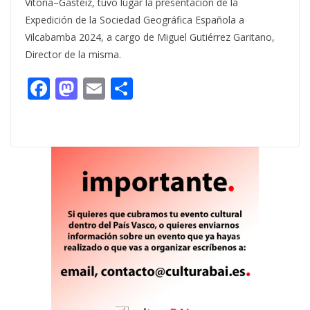
Vitoria–Gasteiz, tuvo lugar la presentación de la
Expedición de la Sociedad Geográfica Española a
Vilcabamba 2024, a cargo de Miguel Gutiérrez Garitano,
Director de la misma.
F
M
E
C
ac
as
m
o
e
to
ai
m
b
d
l
p
o
o
ar
o
n
ti
k
r