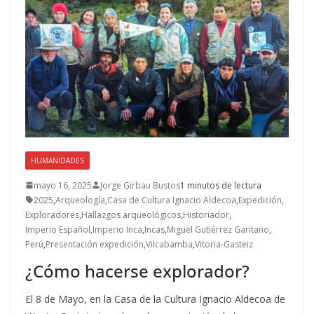
HUMANIDADES
mayo 16, 2025
Jorge Girbau Bustos
1 minutos de lectura
2025
,
Arqueología
,
Casa de Cultura Ignacio Aldecoa
,
Expedición
,
Exploradores
,
Hallazgos arqueológicos
,
Historiador
,
Imperio Español
,
Imperio Inca
,
Incas
,
Miguel Gutiérrez Garitano
,
Perú
,
Presentación expedición
,
Vilcabamba
,
Vitoria-Gasteiz
¿Cómo hacerse explorador?
El 8 de Mayo, en la Casa de la Cultura Ignacio Aldecoa de