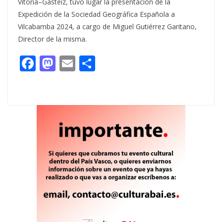
Vitoria–Gasteiz, tuvo lugar la presentación de la
Expedición de la Sociedad Geográfica Española a
Vilcabamba 2024, a cargo de Miguel Gutiérrez Garitano,
Director de la misma.
F
M
E
C
ac
as
m
o
e
to
ai
m
b
d
l
p
o
o
ar
o
n
ti
k
r