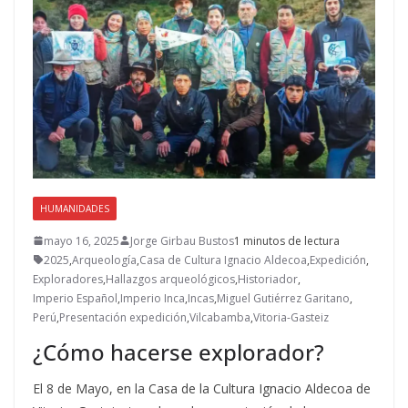
HUMANIDADES
mayo 16, 2025
Jorge Girbau Bustos
1 minutos de lectura
2025
,
Arqueología
,
Casa de Cultura Ignacio Aldecoa
,
Expedición
,
Exploradores
,
Hallazgos arqueológicos
,
Historiador
,
Imperio Español
,
Imperio Inca
,
Incas
,
Miguel Gutiérrez Garitano
,
Perú
,
Presentación expedición
,
Vilcabamba
,
Vitoria-Gasteiz
¿Cómo hacerse explorador?
El 8 de Mayo, en la Casa de la Cultura Ignacio Aldecoa de