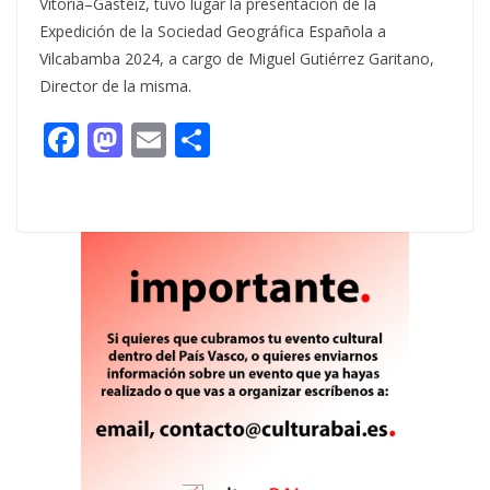
Vitoria–Gasteiz, tuvo lugar la presentación de la
Expedición de la Sociedad Geográfica Española a
Vilcabamba 2024, a cargo de Miguel Gutiérrez Garitano,
Director de la misma.
F
M
E
C
ac
as
m
o
e
to
ai
m
b
d
l
p
o
o
ar
o
n
ti
k
r